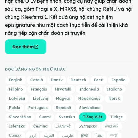
hạn chế. Ở 19 bệnh nhân, công cụ này giúp chẩn đoán
sáu ca, gồm Fragile X, MRX93, hội chứng ReNU và hội
chứng Kleefstra 1. Kết quả ủng hộ xét nghiệm
episignature như một cách thực tiễn để cải thiện khả
năng tiếp cận chẩn đoán di truyền.
open_in_new
Đọc thêm
ĐỌC BẰNG NGÔN NGỮ KHÁC
English
Català
Dansk
Deutsch
Eesti
Español
Filipino
Français
Hrvatski
Indonesia
Italiano
Latviešu
Lietuvių
Magyar
Nederlands
Norsk
Polski
Português
Română
Slovenčina
Slovenščina
Suomi
Svenska
Tiếng Việt
Türkçe
Íslenska
Čeština
Ελληνικά
Български
Русский
Српски
اردو
العربية
فارسی
हिन्दी
ไทย
中文