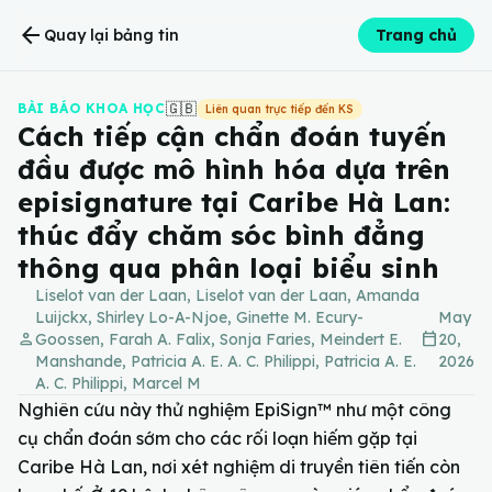
arrow_back
Quay lại bảng tin
Trang chủ
🇬🇧
BÀI BÁO KHOA HỌC
Liên quan trực tiếp đến KS
Cách tiếp cận chẩn đoán tuyến
đầu được mô hình hóa dựa trên
episignature tại Caribe Hà Lan:
thúc đẩy chăm sóc bình đẳng
thông qua phân loại biểu sinh
Liselot van der Laan, Liselot van der Laan, Amanda
Luijckx, Shirley Lo-A-Njoe, Ginette M. Ecury-
May
person
calendar_today
Goossen, Farah A. Falix, Sonja Faries, Meindert E.
20,
Manshande, Patricia A. E. A. C. Philippi, Patricia A. E.
2026
A. C. Philippi, Marcel M
Nghiên cứu này thử nghiệm EpiSign™ như một công
cụ chẩn đoán sớm cho các rối loạn hiếm gặp tại
Caribe Hà Lan, nơi xét nghiệm di truyền tiên tiến còn