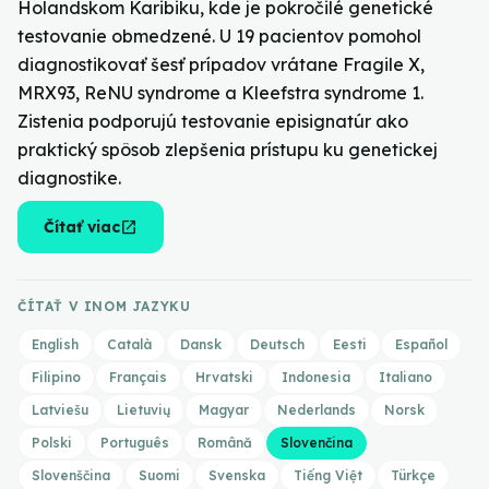
Holandskom Karibiku, kde je pokročilé genetické
testovanie obmedzené. U 19 pacientov pomohol
diagnostikovať šesť prípadov vrátane Fragile X,
MRX93, ReNU syndrome a Kleefstra syndrome 1.
Zistenia podporujú testovanie episignatúr ako
praktický spôsob zlepšenia prístupu ku genetickej
diagnostike.
open_in_new
Čítať viac
ČÍTAŤ V INOM JAZYKU
English
Català
Dansk
Deutsch
Eesti
Español
Filipino
Français
Hrvatski
Indonesia
Italiano
Latviešu
Lietuvių
Magyar
Nederlands
Norsk
Polski
Português
Română
Slovenčina
Slovenščina
Suomi
Svenska
Tiếng Việt
Türkçe