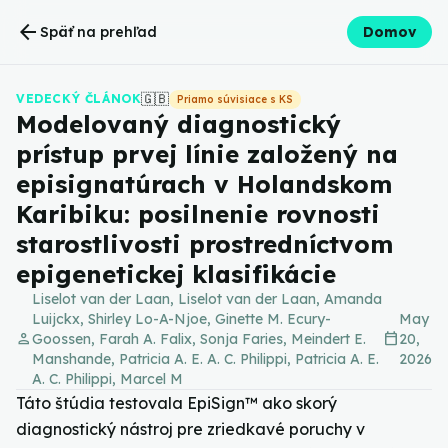
arrow_back
Späť na prehľad
Domov
🇬🇧
VEDECKÝ ČLÁNOK
Priamo súvisiace s KS
Modelovaný diagnostický
prístup prvej línie založený na
episignatúrach v Holandskom
Karibiku: posilnenie rovnosti
starostlivosti prostredníctvom
epigenetickej klasifikácie
Liselot van der Laan, Liselot van der Laan, Amanda
Luijckx, Shirley Lo-A-Njoe, Ginette M. Ecury-
May
person
calendar_today
Goossen, Farah A. Falix, Sonja Faries, Meindert E.
20,
Manshande, Patricia A. E. A. C. Philippi, Patricia A. E.
2026
A. C. Philippi, Marcel M
Táto štúdia testovala EpiSign™ ako skorý
diagnostický nástroj pre zriedkavé poruchy v