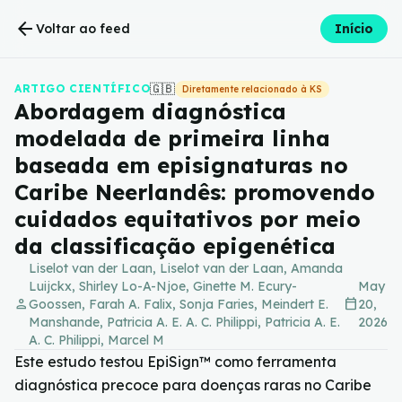
arrow_back
Voltar ao feed
Início
🇬🇧
ARTIGO CIENTÍFICO
Diretamente relacionado à KS
Abordagem diagnóstica
modelada de primeira linha
baseada em episignaturas no
Caribe Neerlandês: promovendo
cuidados equitativos por meio
da classificação epigenética
Liselot van der Laan, Liselot van der Laan, Amanda
Luijckx, Shirley Lo-A-Njoe, Ginette M. Ecury-
May
person
calendar_today
Goossen, Farah A. Falix, Sonja Faries, Meindert E.
20,
Manshande, Patricia A. E. A. C. Philippi, Patricia A. E.
2026
A. C. Philippi, Marcel M
Este estudo testou EpiSign™ como ferramenta
diagnóstica precoce para doenças raras no Caribe