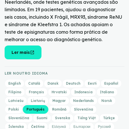
Neerlandês, onde testes genéticos avançados são
limitados. Em 19 pacientes, ajudou a diagnosticar
seis casos, incluindo X Frágil, MRX93, síndrome ReNU
e síndrome de Kleefstra 1. Os achados apoiam o
teste de episignaturas como forma prática de
melhorar o acesso ao diagnóstico genético.
open_in_new
Ler mais
LER NOUTRO IDIOMA
English
Català
Dansk
Deutsch
Eesti
Español
Filipino
Français
Hrvatski
Indonesia
Italiano
Latviešu
Lietuvių
Magyar
Nederlands
Norsk
Polski
Português
Română
Slovenčina
Slovenščina
Suomi
Svenska
Tiếng Việt
Türkçe
Íslenska
Čeština
Ελληνικά
Български
Русский