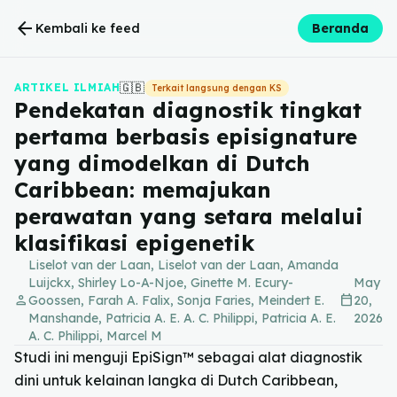
arrow_back
Kembali ke feed
Beranda
🇬🇧
ARTIKEL ILMIAH
Terkait langsung dengan KS
Pendekatan diagnostik tingkat
pertama berbasis episignature
yang dimodelkan di Dutch
Caribbean: memajukan
perawatan yang setara melalui
klasifikasi epigenetik
Liselot van der Laan, Liselot van der Laan, Amanda
Luijckx, Shirley Lo-A-Njoe, Ginette M. Ecury-
May
person
calendar_today
Goossen, Farah A. Falix, Sonja Faries, Meindert E.
20,
Manshande, Patricia A. E. A. C. Philippi, Patricia A. E.
2026
A. C. Philippi, Marcel M
Studi ini menguji EpiSign™ sebagai alat diagnostik
dini untuk kelainan langka di Dutch Caribbean,