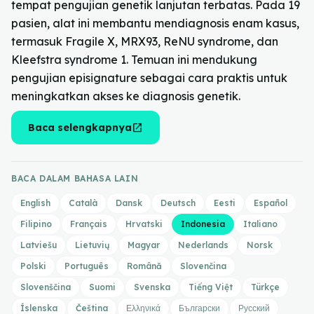
tempat pengujian genetik lanjutan terbatas. Pada 19
pasien, alat ini membantu mendiagnosis enam kasus,
termasuk Fragile X, MRX93, ReNU syndrome, dan
Kleefstra syndrome 1. Temuan ini mendukung
pengujian episignature sebagai cara praktis untuk
meningkatkan akses ke diagnosis genetik.
open_in_new
Baca selengkapnya
BACA DALAM BAHASA LAIN
English
Català
Dansk
Deutsch
Eesti
Español
Filipino
Français
Hrvatski
Indonesia
Italiano
Latviešu
Lietuvių
Magyar
Nederlands
Norsk
Polski
Português
Română
Slovenčina
Slovenščina
Suomi
Svenska
Tiếng Việt
Türkçe
Íslenska
Čeština
Ελληνικά
Български
Русский