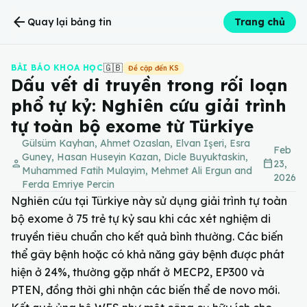
arrow_back
Quay lại bảng tin
Trang chủ
🇬🇧
BÀI BÁO KHOA HỌC
Đề cập đến KS
Dấu vết di truyền trong rối loạn
phổ tự kỷ: Nghiên cứu giải trình
tự toàn bộ exome từ Türkiye
Gülsüm Kayhan, Ahmet Ozaslan, Elvan Işeri, Esra
Feb
Guney, Hasan Huseyin Kazan, Dicle Buyuktaskin,
person
calendar_today
23,
Muhammed Fatih Mulayim, Mehmet Ali Ergun and
2026
Ferda Emriye Percin
Nghiên cứu tại Türkiye này sử dụng giải trình tự toàn
bộ exome ở 75 trẻ tự kỷ sau khi các xét nghiệm di
truyền tiêu chuẩn cho kết quả bình thường. Các biến
thể gây bệnh hoặc có khả năng gây bệnh được phát
hiện ở 24%, thường gặp nhất ở MECP2, EP300 và
PTEN, đồng thời ghi nhận các biến thể de novo mới.