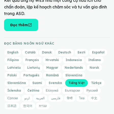
Kết quả ủng hộ WES như một công cụ hữu ích cho
chẩn đoán, lập kế hoạch chăm sóc và tư vấn gia đình
trong ASD.
open_in_new
Đọc thêm
ĐỌC BẰNG NGÔN NGỮ KHÁC
English
Català
Dansk
Deutsch
Eesti
Español
Filipino
Français
Hrvatski
Indonesia
Italiano
Latviešu
Lietuvių
Magyar
Nederlands
Norsk
Polski
Português
Română
Slovenčina
Slovenščina
Suomi
Svenska
Tiếng Việt
Türkçe
Íslenska
Čeština
Ελληνικά
Български
Русский
Српски
اردو
العربية
فارسی
हिन्दी
ไทย
中文
日本語
한국어
עברית