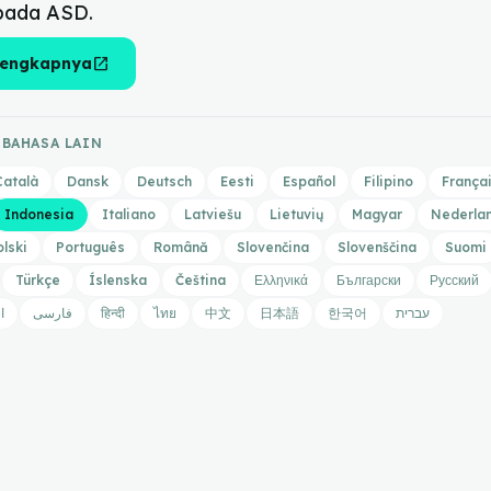
pada ASD.
open_in_new
lengkapnya
 BAHASA LAIN
Català
Dansk
Deutsch
Eesti
Español
Filipino
França
Indonesia
Italiano
Latviešu
Lietuvių
Magyar
Nederla
olski
Português
Română
Slovenčina
Slovenščina
Suomi
Türkçe
Íslenska
Čeština
Ελληνικά
Български
Русский
ا
فارسی
हिन्दी
ไทย
中文
日本語
한국어
עברית