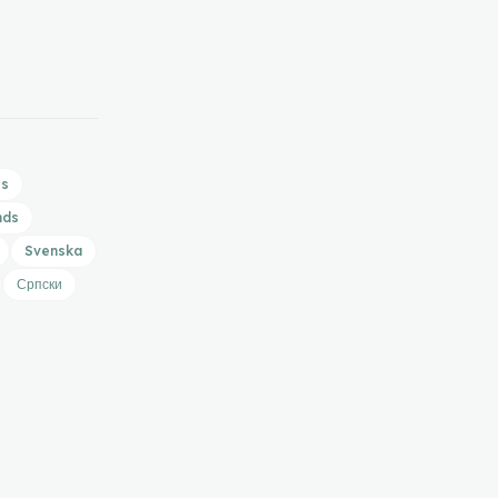
is
nds
Svenska
Српски