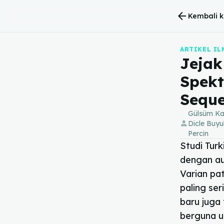
arrow_back
Kembali k
ARTIKEL IL
Jejak
Spekt
Seque
Gülsüm Kay
person
Dicle Buy
Percin
Studi Tur
dengan au
Varian pa
paling se
baru juga
berguna u