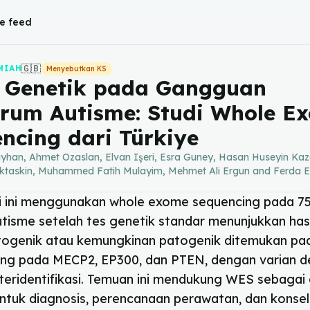
e feed
🇬🇧
MIAH
Menyebutkan KS
 Genetik pada Gangguan
rum Autisme: Studi Whole E
ncing dari Türkiye
han, Ahmet Ozaslan, Elvan Işeri, Esra Guney, Hasan Huseyin Kaz
uktaskin, Muhammed Fatih Mulayim, Mehmet Ali Ergun and Ferda 
ki ini menggunakan whole exome sequencing pada 7
tisme setelah tes genetik standar menunjukkan hasi
togenik atau kemungkinan patogenik ditemukan pa
ring pada MECP2, EP300, dan PTEN, dengan varian 
 teridentifikasi. Temuan ini mendukung WES sebagai 
ntuk diagnosis, perencanaan perawatan, dan konsel