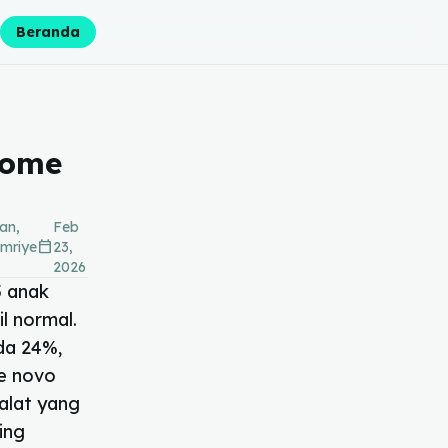
Beranda
xome
an,
Feb
calendar_today
Emriye
23,
2026
5 anak
l normal.
da 24%,
de novo
alat yang
ing