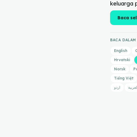
keluarga 
Baca se
BACA DALAM
English
Hrvatski
Norsk
P
Tiếng Việt
لعربية
اردو