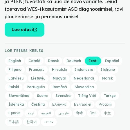
ja PTEN; tuvastati ka uusi de novo variante. Leiud
toetavad WES-i kasutamist ASD diagnoosimisel, ravi
planeerimisel ja perenõustamisel.
open_in_new
Loe edasi
LOE TEISES KEELES
English
Català
Dansk
Deutsch
Eesti
Español
Filipino
Français
Hrvatski
Indonesia
Italiano
Latviešu
Lietuvių
Magyar
Nederlands
Norsk
Polski
Português
Română
Slovenčina
Slovenščina
Suomi
Svenska
Tiếng Việt
Türkçe
Íslenska
Čeština
Ελληνικά
Български
Русский
Српски
اردو
العربية
فارسی
हिन्दी
ไทย
中文
日本語
한국어
עברית