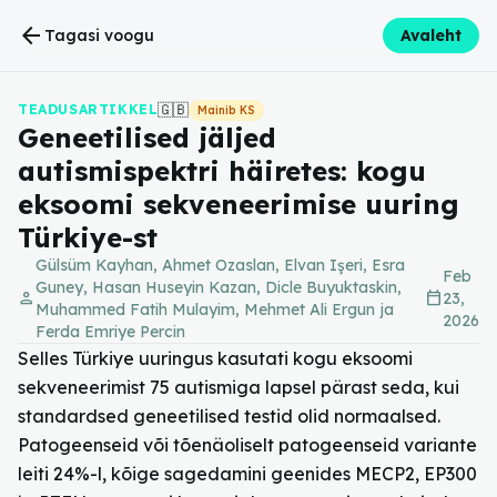
arrow_back
Tagasi voogu
Avaleht
🇬🇧
TEADUSARTIKKEL
Mainib KS
Geneetilised jäljed
autismispektri häiretes: kogu
eksoomi sekveneerimise uuring
Türkiye-st
Gülsüm Kayhan, Ahmet Ozaslan, Elvan Işeri, Esra
Feb
Guney, Hasan Huseyin Kazan, Dicle Buyuktaskin,
person
calendar_today
23,
Muhammed Fatih Mulayim, Mehmet Ali Ergun ja
2026
Ferda Emriye Percin
Selles Türkiye uuringus kasutati kogu eksoomi
sekveneerimist 75 autismiga lapsel pärast seda, kui
standardsed geneetilised testid olid normaalsed.
Patogeenseid või tõenäoliselt patogeenseid variante
leiti 24%-l, kõige sagedamini geenides MECP2, EP300