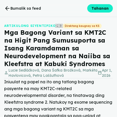
arrow_back
Bumalik sa feed
Tahanan
🇬🇧
ARTIKULONG SIYENTIPIKO
Direktang kaugnay sa KS
Mga Bagong Variant sa KMT2C
na Higit Pang Sumusuporta sa
Isang Karamdaman sa
Neurodevelopment na Naiiba sa
Kleefstra at Kabuki Syndromes
Lucie Sedláčková, Dana Šafka Brožková, Markéta
Apr 1,
person
calendar_today
Havlovicová, Petra Laššuthová
2026
Iniuulat ng papel na ito ang tatlong bagong
pasyente na may KMT2C-related
neurodevelopmental disorder, na tinatawag ding
Kleefstra syndrome 2. Natukoy ng exome sequencing
ang mga bagong variant ng KMT2C sa mga
pasyenteng may pagkaantala sa pag-unlad at