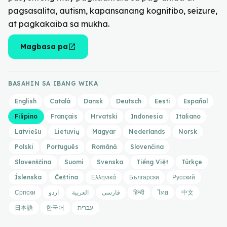
pagsasalita, autism, kapansanang kognitibo, seizure,
at pagkakaiba sa mukha.
open_in_new
Magbasa pa
BASAHIN SA IBANG WIKA
English
Català
Dansk
Deutsch
Eesti
Español
Filipino
Français
Hrvatski
Indonesia
Italiano
Latviešu
Lietuvių
Magyar
Nederlands
Norsk
Polski
Português
Română
Slovenčina
Slovenščina
Suomi
Svenska
Tiếng Việt
Türkçe
Íslenska
Čeština
Ελληνικά
Български
Русский
Српски
اردو
العربية
فارسی
हिन्दी
ไทย
中文
日本語
한국어
עברית