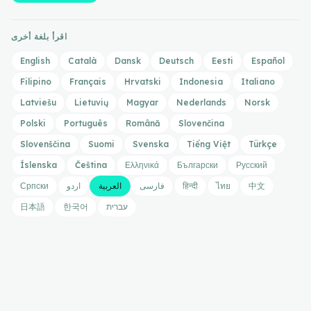
اقرأ بلغة أخرى
English
Català
Dansk
Deutsch
Eesti
Español
Filipino
Français
Hrvatski
Indonesia
Italiano
Latviešu
Lietuvių
Magyar
Nederlands
Norsk
Polski
Português
Română
Slovenčina
Slovenščina
Suomi
Svenska
Tiếng Việt
Türkçe
Íslenska
Čeština
Ελληνικά
Български
Русский
中文
ไทย
हिन्दी
فارسی
العربية
اردو
Српски
עברית
한국어
日本語