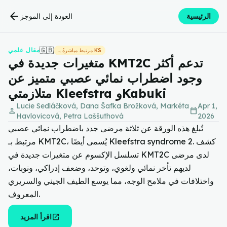
arrow_back
الرئيسية
العودة إلى الموجز
🇬🇧
مقال علمي
مرتبط مباشرةً بـ KS
متغيرات جديدة في KMT2C تدعم أكثر
وجود اضطراب نمائي عصبي متميز عن
متلازمتي Kleefstra وKabuki
Lucie Sedláčková, Dana Šafka Brožková, Markéta
Apr 1,
person
calendar_today
Havlovicová, Petra Laššuthová
2026
تُبلغ هذه الورقة عن ثلاثة مرضى جدد باضطراب نمائي عصبي
مرتبط بـ KMT2C، يُسمى أيضًا Kleefstra syndrome 2. كشف
تسلسل الإكسوم عن متغيرات جديدة في KMT2C لدى مرضى
لديهم تأخر نمائي ولغوي، وتوحد، وضعف إدراكي، ونوبات،
واختلافات في ملامح الوجه، مما يوسع الطيف الجيني والسريري
المعروف.
open_in_new
اقرأ المزيد