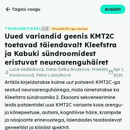
arrow_back
Tagasi voogu
Avaleht
🇬🇧
TEADUSARTIKKEL
Otseselt KS-iga seotud
Uued variandid geenis KMT2C
toetavad täiendavalt Kleefstra
ja Kabuki sündroomidest
eristuvat neuroarenguhäiret
Lucie Sedláčková, Dana Šafka Brožková, Markéta
Apr 1,
person
calendar_today
Havlovicová, Petra Laššuthová
2026
Artiklis kirjeldatakse kolme uut patsienti KMT2C-ga
seotud neuroarenguhäirega, mida nimetatakse ka
Kleefstra sündroomiks 2. Eksoomi sekveneerimine
leidis patsientidel uusi KMT2C variante koos arengu-
ja kõnepeetuse, autismi, kognitiivse häire, krampide
ja näojoonte erinevustega, laiendades teadaolevat
geneetilist ja kliinilist spektrit.