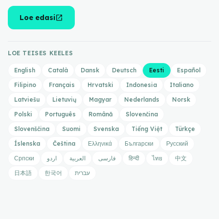
open_in_new
Loe edasi
LOE TEISES KEELES
English
Català
Dansk
Deutsch
Eesti
Español
Filipino
Français
Hrvatski
Indonesia
Italiano
Latviešu
Lietuvių
Magyar
Nederlands
Norsk
Polski
Português
Română
Slovenčina
Slovenščina
Suomi
Svenska
Tiếng Việt
Türkçe
Íslenska
Čeština
Ελληνικά
Български
Русский
Српски
اردو
العربية
فارسی
हिन्दी
ไทย
中文
日本語
한국어
עברית