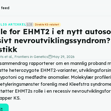
l feed
🇬🇧
LIG ARTIKKEL
Direkte KS-relatert
lle for EHMT2 i et nytt autos
sivt nevroutviklingssyndrom?
stikk
calendar_today
ts et al., Frontiers in Genetics
May 29, 2026
-sammendrag rapporterer om en mannlig proband 
te heterozygote EHMT2-varianter, utviklingsforsin
hypotoni og medfødte anomalier. Molekylær profileri
tyleringsmønster forenlig med Kleefstra syndrome
øtter EHMT2s rolle i en recessiv nevroutviklingsfor
apper KS.
n_in_new