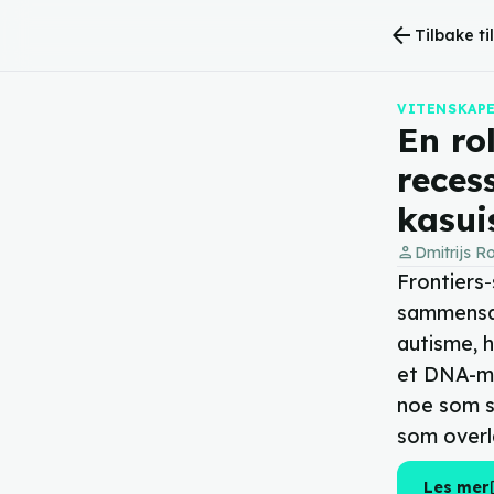
arrow_back
Tilbake ti
VITENSKAPE
En ro
reces
kasui
person
Dmitrijs Ro
Frontiers
sammensat
autisme, 
et DNA-me
noe som st
som overl
ope
Les mer