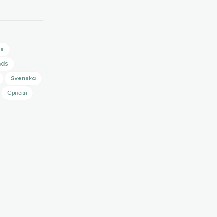
is
nds
Svenska
Српски