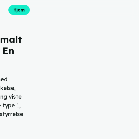
Hjem
omalt
 En
med
kelse,
ng viste
 type 1,
styrrelse