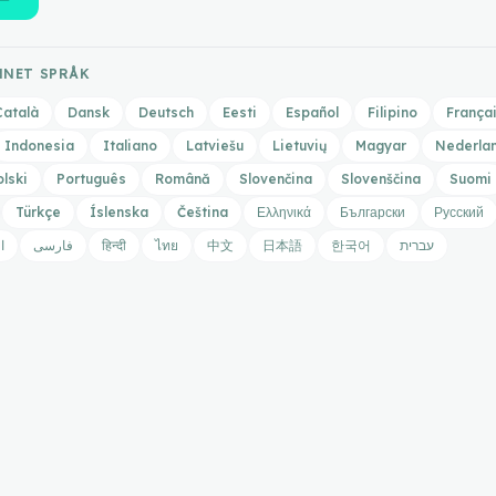
ANNET SPRÅK
Català
Dansk
Deutsch
Eesti
Español
Filipino
França
Indonesia
Italiano
Latviešu
Lietuvių
Magyar
Nederla
olski
Português
Română
Slovenčina
Slovenščina
Suomi
Türkçe
Íslenska
Čeština
Ελληνικά
Български
Русский
ا
فارسی
हिन्दी
ไทย
中文
日本語
한국어
עברית