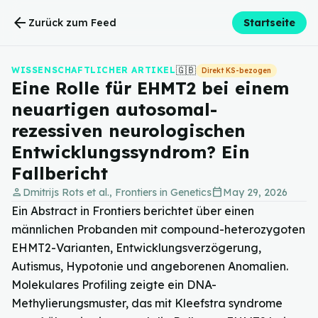
arrow_back
Zurück zum Feed
Startseite
🇬🇧
WISSENSCHAFTLICHER ARTIKEL
Direkt KS-bezogen
Eine Rolle für EHMT2 bei einem
neuartigen autosomal-
rezessiven neurologischen
Entwicklungssyndrom? Ein
Fallbericht
person
calendar_today
Dmitrijs Rots et al., Frontiers in Genetics
May 29, 2026
Ein Abstract in Frontiers berichtet über einen
männlichen Probanden mit compound-heterozygoten
EHMT2-Varianten, Entwicklungsverzögerung,
Autismus, Hypotonie und angeborenen Anomalien.
Molekulares Profiling zeigte ein DNA-
Methylierungsmuster, das mit Kleefstra syndrome