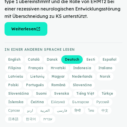
type 1 übereinstimmt und die Rolle von EHMT2 bei
einer rezessiven neurologischen Entwicklungsstörung
mit Überschneidung zu KS unterstützt.
open_in_new
Weiterlesen
IN EINER ANDEREN SPRACHE LESEN
English
Català
Dansk
Deutsch
Eesti
Español
Filipino
Français
Hrvatski
Indonesia
Italiano
Latviešu
Lietuvių
Magyar
Nederlands
Norsk
Polski
Português
Română
Slovenčina
Slovenščina
Suomi
Svenska
Tiếng Việt
Türkçe
Íslenska
Čeština
Ελληνικά
Български
Русский
Српски
اردو
العربية
فارسی
हिन्दी
ไทย
中文
日本語
한국어
עברית