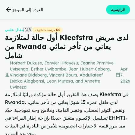
arrow_back
الرئيسية
العودة إلى الموجز
🇬🇧
مقال علمي
مرتبط مباشرة بـ KS
أول حالة لمتلازمة Kleefstra لدى مريض
من Rwanda يعاني من تأخر نمائي
شامل
Norbert Dukuze, Janvier Hitayezu, Jeanne Primitive
Uyisenga, Esther Uwibambe, Jean Hubert Caberg,
Apr
person
calendar_today
Vinciane Dideberg, Vincent Bours, Abdullateef
7,
Isiaka Alagbonsi, Leon Mutesa, and Annette
2026
Uwineza
يصف هذا التقرير أول حالة مؤكدة وراثيًا لمتلازمة Kleefstra في
Rwanda، لدى طفل عمره 15 شهرًا يعاني من تأخر نمائي،
ونقص التوتر العضلي، وقصر القامة، وملامح وجه نموذجية. حدّد
تسلسل الإكسوم متغيرًا جديدًا بإزاحة إطار القراءة في EHMT1،
مما يبرز قيمة الاختبارات الجينومية للأمراض النادرة في البيئات
محدودة الموارد.