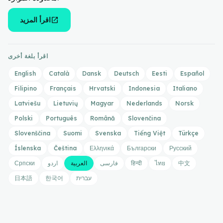
open_in_new
اقرأ المزيد
اقرأ بلغة أخرى
English
Català
Dansk
Deutsch
Eesti
Español
Filipino
Français
Hrvatski
Indonesia
Italiano
Latviešu
Lietuvių
Magyar
Nederlands
Norsk
Polski
Português
Română
Slovenčina
Slovenščina
Suomi
Svenska
Tiếng Việt
Türkçe
Íslenska
Čeština
Ελληνικά
Български
Русский
中文
ไทย
हिन्दी
فارسی
العربية
اردو
Српски
עברית
한국어
日本語