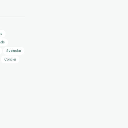
is
nds
Svenska
Српски