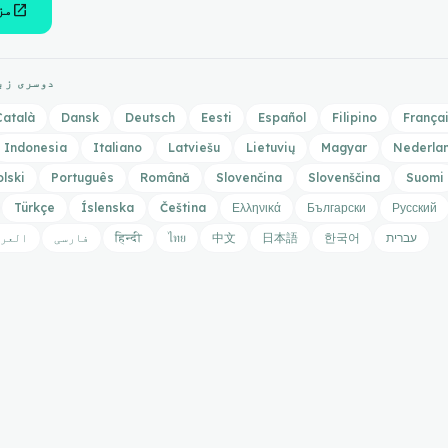
open_in_new
مز
دوسری زب
Català
Dansk
Deutsch
Eesti
Español
Filipino
França
Indonesia
Italiano
Latviešu
Lietuvių
Magyar
Nederla
olski
Português
Română
Slovenčina
Slovenščina
Suomi
Türkçe
Íslenska
Čeština
Ελληνικά
Български
Русский
עברית
한국어
日本語
中文
ไทย
हिन्दी
فارسی
العر