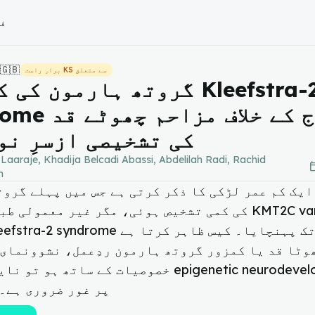
فی
🇬🇧
س
براہِ راست KS سے متعلق
گروتھ ہارمون کی کمی سے a-2
syndrome تک: علاج ک
کی تشخیصی ازسرِ نو
Laaraje, Khadija Belcadi Abassi, Abdelilah Radi, Rachid
calendar
m
ایک کم عمر لڑکی کا ذکر کرتی ہے جس میں پہلے گرو
کی کمی تشخیص ہوئی، مگر غیر معمولی طبی روند نے iants
وٹا قد یا کمزور گروتھ ہارمون ردِعمل، نشوونمای 
disorders پر غور ضروری ہے۔