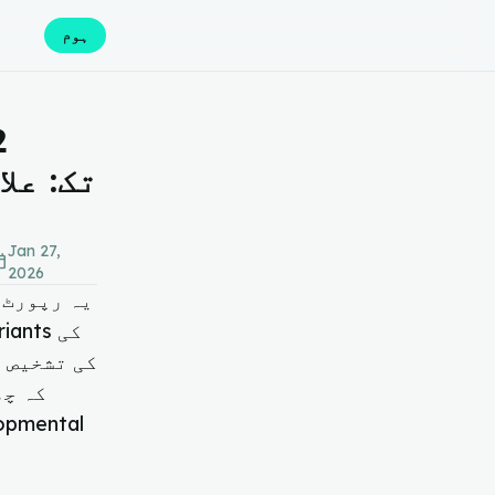
ہوم
Jan 27,
_today
2026
یہ رپورٹ 
کہ چھ