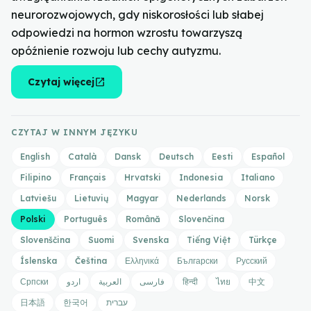
neurorozwojowych, gdy niskorosłości lub słabej
odpowiedzi na hormon wzrostu towarzyszą
opóźnienie rozwoju lub cechy autyzmu.
open_in_new
Czytaj więcej
CZYTAJ W INNYM JĘZYKU
English
Català
Dansk
Deutsch
Eesti
Español
Filipino
Français
Hrvatski
Indonesia
Italiano
Latviešu
Lietuvių
Magyar
Nederlands
Norsk
Polski
Português
Română
Slovenčina
Slovenščina
Suomi
Svenska
Tiếng Việt
Türkçe
Íslenska
Čeština
Ελληνικά
Български
Русский
Српски
اردو
العربية
فارسی
हिन्दी
ไทย
中文
日本語
한국어
עברית