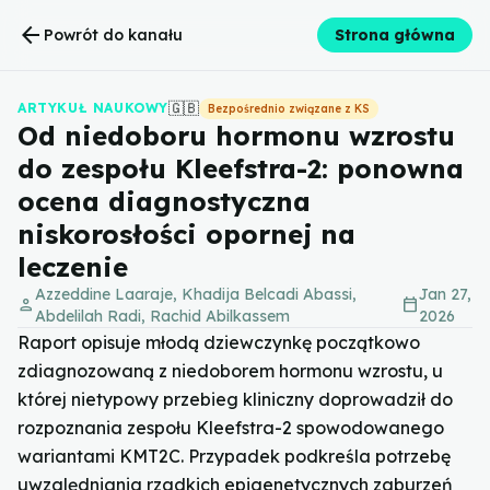
arrow_back
Powrót do kanału
Strona główna
🇬🇧
ARTYKUŁ NAUKOWY
Bezpośrednio związane z KS
Od niedoboru hormonu wzrostu
do zespołu Kleefstra-2: ponowna
ocena diagnostyczna
niskorosłości opornej na
leczenie
Azzeddine Laaraje, Khadija Belcadi Abassi,
Jan 27,
person
calendar_today
Abdelilah Radi, Rachid Abilkassem
2026
Raport opisuje młodą dziewczynkę początkowo
zdiagnozowaną z niedoborem hormonu wzrostu, u
której nietypowy przebieg kliniczny doprowadził do
rozpoznania zespołu Kleefstra-2 spowodowanego
wariantami KMT2C. Przypadek podkreśla potrzebę
uwzględniania rzadkich epigenetycznych zaburzeń