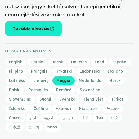
autisztikus jegyekkel társulva ritka epigenetikai
neurofejlődési zavarokra utalhat.
open_in_new
Tovább olvasás
OLVASD MÁS NYELVEN
English
Català
Dansk
Deutsch
Eesti
Español
Filipino
Français
Hrvatski
Indonesia
Italiano
Latviešu
Lietuvių
Magyar
Nederlands
Norsk
Polski
Português
Română
Slovenčina
Slovenščina
Suomi
Svenska
Tiếng Việt
Türkçe
Íslenska
Čeština
Ελληνικά
Български
Русский
Српски
اردو
العربية
فارسی
हिन्दी
ไทย
中文
日本語
한국어
עברית