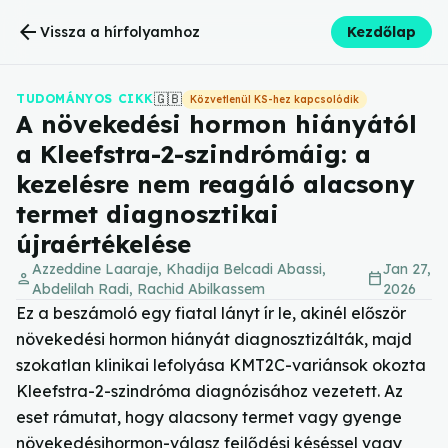
arrow_back
Vissza a hírfolyamhoz
Kezdőlap
🇬🇧
TUDOMÁNYOS CIKK
Közvetlenül KS-hez kapcsolódik
A növekedési hormon hiányától
a Kleefstra-2-szindrómáig: a
kezelésre nem reagáló alacsony
termet diagnosztikai
újraértékelése
Azzeddine Laaraje, Khadija Belcadi Abassi,
Jan 27,
person
calendar_today
Abdelilah Radi, Rachid Abilkassem
2026
Ez a beszámoló egy fiatal lányt ír le, akinél először
növekedési hormon hiányát diagnosztizálták, majd
szokatlan klinikai lefolyása KMT2C-variánsok okozta
Kleefstra-2-szindróma diagnózisához vezetett. Az
eset rámutat, hogy alacsony termet vagy gyenge
növekedésihormon-válasz fejlődési késéssel vagy