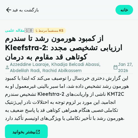
arrow_back
خانه
بازگشت به فید
🇬🇧
مقاله علمی
مستقیماً مرتبط با KS
از کمبود هورمون رشد تا سندرم
Kleefstra-2: ارزیابی تشخیصی مجدد
کوتاهی قد مقاوم به درمان
Azzeddine Laaraje, Khadija Belcadi Abassi,
Jan 27,
person
calendar_today
Abdelilah Radi, Rachid Abilkassem
2026
این گزارش دختری خردسال را توصیف می‌کند که ابتدا با کمبود
هورمون رشد تشخیص داده شد، اما سیر بالینی غیرمعمول او به
تشخیص سندرم Kleefstra-2 ناشی از واریانت‌های KMT2C
انجامید. این مورد بر لزوم توجه به اختلالات نادر اپی‌ژنتیک
تکاملی‌عصبی هنگام همراهی کوتاهی قد یا پاسخ ضعیف به
هورمون رشد با تأخیر تکاملی یا ویژگی‌های اوتیسم تأکید دارد.
open_in_new
بیشتر بخوانید