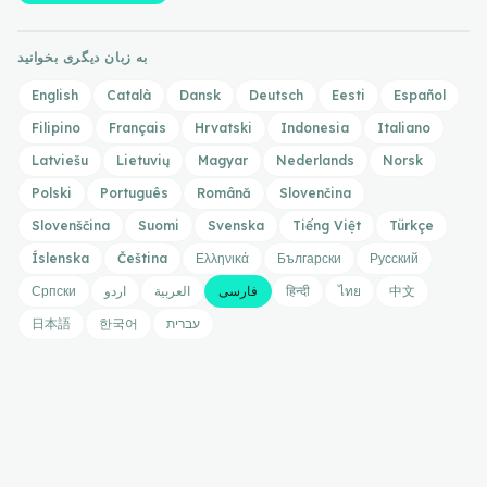
به زبان دیگری بخوانید
English
Català
Dansk
Deutsch
Eesti
Español
Filipino
Français
Hrvatski
Indonesia
Italiano
Latviešu
Lietuvių
Magyar
Nederlands
Norsk
Polski
Português
Română
Slovenčina
Slovenščina
Suomi
Svenska
Tiếng Việt
Türkçe
Íslenska
Čeština
Ελληνικά
Български
Русский
中文
ไทย
हिन्दी
فارسی
العربية
اردو
Српски
עברית
한국어
日本語