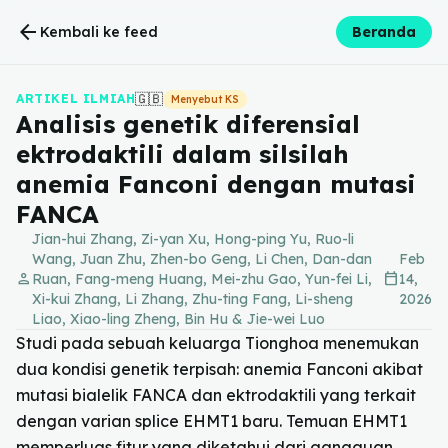
arrow_back
Kembali ke feed
Beranda
🇬🇧
ARTIKEL ILMIAH
Menyebut KS
Analisis genetik diferensial
ektrodaktili dalam silsilah
anemia Fanconi dengan mutasi
FANCA
Jian-hui Zhang, Zi-yan Xu, Hong-ping Yu, Ruo-li
Wang, Juan Zhu, Zhen-bo Geng, Li Chen, Dan-dan
Feb
person
calendar_today
Ruan, Fang-meng Huang, Mei-zhu Gao, Yun-fei Li,
14,
Xi-kui Zhang, Li Zhang, Zhu-ting Fang, Li-sheng
2026
Liao, Xiao-ling Zheng, Bin Hu & Jie-wei Luo
Studi pada sebuah keluarga Tionghoa menemukan
dua kondisi genetik terpisah: anemia Fanconi akibat
mutasi bialelik FANCA dan ektrodaktili yang terkait
dengan varian splice EHMT1 baru. Temuan EHMT1
memperluas fitur yang diketahui dari gangguan