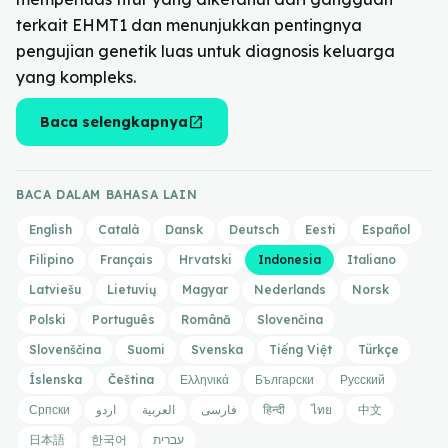
terkait EHMT1 dan menunjukkan pentingnya
pengujian genetik luas untuk diagnosis keluarga
yang kompleks.
open_in_new
Baca selengkapnya
BACA DALAM BAHASA LAIN
English
Català
Dansk
Deutsch
Eesti
Español
Filipino
Français
Hrvatski
Indonesia
Italiano
Latviešu
Lietuvių
Magyar
Nederlands
Norsk
Polski
Português
Română
Slovenčina
Slovenščina
Suomi
Svenska
Tiếng Việt
Türkçe
Íslenska
Čeština
Ελληνικά
Български
Русский
Српски
اردو
العربية
فارسی
हिन्दी
ไทย
中文
日本語
한국어
עברית