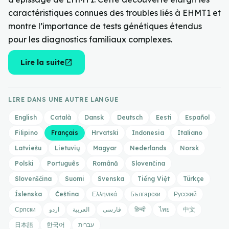
caractéristiques connues des troubles liés à EHMT1 et
montre l’importance de tests génétiques étendus
pour les diagnostics familiaux complexes.
open_in_new
Lire la suite
LIRE DANS UNE AUTRE LANGUE
English
Català
Dansk
Deutsch
Eesti
Español
Filipino
Français
Hrvatski
Indonesia
Italiano
Latviešu
Lietuvių
Magyar
Nederlands
Norsk
Polski
Português
Română
Slovenčina
Slovenščina
Suomi
Svenska
Tiếng Việt
Türkçe
Íslenska
Čeština
Ελληνικά
Български
Русский
Српски
اردو
العربية
فارسی
हिन्दी
ไทย
中文
日本語
한국어
עברית