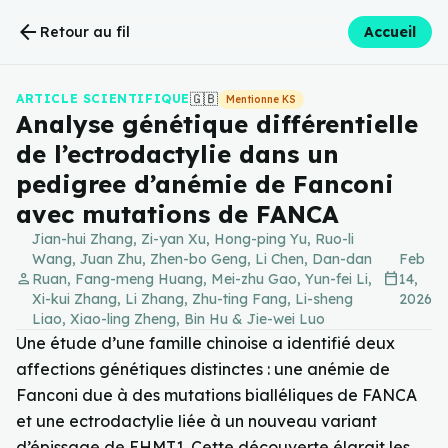
arrow_back
Retour au fil
Accueil
🇬🇧
ARTICLE SCIENTIFIQUE
Mentionne KS
Analyse génétique différentielle
de l’ectrodactylie dans un
pedigree d’anémie de Fanconi
avec mutations de FANCA
Jian-hui Zhang, Zi-yan Xu, Hong-ping Yu, Ruo-li
Wang, Juan Zhu, Zhen-bo Geng, Li Chen, Dan-dan
Feb
person
calendar_today
Ruan, Fang-meng Huang, Mei-zhu Gao, Yun-fei Li,
14,
Xi-kui Zhang, Li Zhang, Zhu-ting Fang, Li-sheng
2026
Liao, Xiao-ling Zheng, Bin Hu & Jie-wei Luo
Une étude d’une famille chinoise a identifié deux
affections génétiques distinctes : une anémie de
Fanconi due à des mutations bialléliques de FANCA
et une ectrodactylie liée à un nouveau variant
d’épissage de EHMT1. Cette découverte élargit les