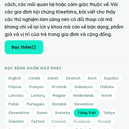
cách, các mối quan hệ hoặc cảm giác thuộc về. Với
các gia đình hội chứng Kleefstra, bài viết cho thấy
các thử nghiệm lâm sàng nên có đối thoại cởi mở
không chỉ về lợi ích y khoa mà còn về bản dạng, phẩm
giá và vị trí của trẻ trong gia đình và cộng đồng.
open_in_new
Đọc thêm
ĐỌC BẰNG NGÔN NGỮ KHÁC
English
Català
Dansk
Deutsch
Eesti
Español
Filipino
Français
Hrvatski
Indonesia
Italiano
Latviešu
Lietuvių
Magyar
Nederlands
Norsk
Polski
Português
Română
Slovenčina
Slovenščina
Suomi
Svenska
Tiếng Việt
Türkçe
Íslenska
Čeština
Ελληνικά
Български
Русский