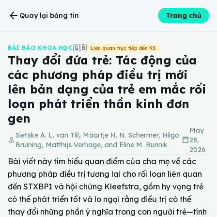
arrow_back
Quay lại bảng tin
Trang chủ
🇬🇧
BÀI BÁO KHOA HỌC
Liên quan trực tiếp đến KS
Thay đổi đứa trẻ: Tác động của
các phương pháp điều trị mới
lên bản dạng của trẻ em mắc rối
loạn phát triển thần kinh đơn
gen
May
Sietske A. L. van Till, Maartje H. N. Schermer, Hilgo
person
calendar_today
28,
Bruining, Matthijs Verhage, and Eline M. Bunnik
2026
Bài viết này tìm hiểu quan điểm của cha mẹ về các
phương pháp điều trị tương lai cho rối loạn liên quan
đến STXBP1 và hội chứng Kleefstra, gồm hy vọng trẻ
có thể phát triển tốt và lo ngại rằng điều trị có thể
thay đổi những phần ý nghĩa trong con người trẻ—tính