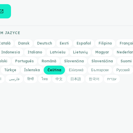
en_in_new
ÉM JAZYCE
Català
Dansk
Deutsch
Eesti
Español
Filipino
França
Indonesia
Italiano
Latviešu
Lietuvių
Magyar
Nederla
olski
Português
Română
Slovenčina
Slovenščina
Suomi
Türkçe
Íslenska
Čeština
Ελληνικά
Български
Русский
ا
فارسی
हिन्दी
ไทย
中文
日本語
한국어
עברית