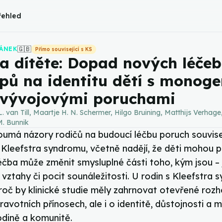
řehled
🇬🇧
LÁNEK
Přímo související s KS
 dítěte: Dopad nových léče
pů na identitu dětí s monog
ovývojovými poruchami
L. van Till, Maartje H. N. Schermer, Hilgo Bruining, Matthijs Verhage
M. Bunnik
oumá názory rodičů na budoucí léčbu poruch souvisej
Kleefstra syndromu, včetně nadějí, že děti mohou pr
éčba může změnit smysluplné části toho, kým jsou – j
vztahy či pocit sounáležitosti. U rodin s Kleefstr
proč by klinické studie měly zahrnovat otevřené roz
ravotních přínosech, ale i o identitě, důstojnosti a m
odině a komunitě.