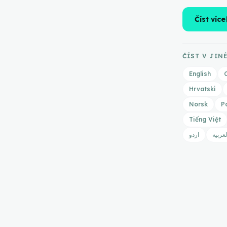
op
Číst více
ČÍST V JIN
English
Hrvatski
Norsk
P
Tiếng Việt
لعربية
اردو