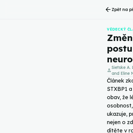
arrow_back
Zpět na p
VĚDECKÝ Č
Změna
postu
neur
Sietske A. 
person
and Eline 
Článek zk
STXBP1 a 
obav, že l
osobnost, 
ukazuje, 
nejen o zd
dítěte v r