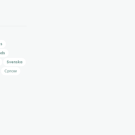
is
nds
Svenska
Српски