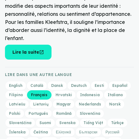
modifie des aspects importants de leur identité :
personnalité, relations ou sentiment d’appartenance.
Pour les familles Kleefstra, il souligne l’importance
d’aborder aussi l’identité, la dignité et la place de
l’enfant.
open_in_new
Lire la suite
LIRE DANS UNE AUTRE LANGUE
English
Català
Dansk
Deutsch
Eesti
Español
Filipino
Français
Hrvatski
Indonesia
Italiano
Latviešu
Lietuvių
Magyar
Nederlands
Norsk
Polski
Português
Română
Slovenčina
Slovenščina
Suomi
Svenska
Tiếng Việt
Türkçe
Íslenska
Čeština
Ελληνικά
Български
Русский