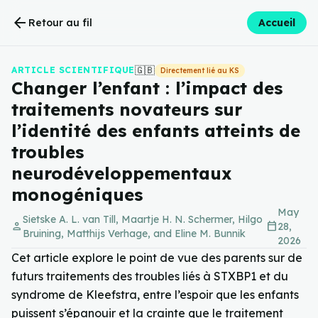
arrow_back
Retour au fil
Accueil
🇬🇧
ARTICLE SCIENTIFIQUE
Directement lié au KS
Changer l’enfant : l’impact des
traitements novateurs sur
l’identité des enfants atteints de
troubles
neurodéveloppementaux
monogéniques
May
Sietske A. L. van Till, Maartje H. N. Schermer, Hilgo
person
calendar_today
28,
Bruining, Matthijs Verhage, and Eline M. Bunnik
2026
Cet article explore le point de vue des parents sur de
futurs traitements des troubles liés à STXBP1 et du
syndrome de Kleefstra, entre l’espoir que les enfants
puissent s’épanouir et la crainte que le traitement