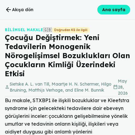
arrow_back
Akışa dön
Ana sayfa
🇬🇧
BILIMSEL MAKALE
Doğrudan KS ile ilgili
Çocuğu Değiştirmek: Yeni
Tedavilerin Monogenik
Nörogelişimsel Bozuklukları Olan
Çocukların Kimliği Üzerindeki
Etkisi
May
Sietske A. L. van Till, Maartje H. N. Schermer, Hilgo
person
calendar_today
28,
Bruining, Matthijs Verhage, and Eline M. Bunnik
2026
Bu makale, STXBP1 ile ilişkili bozukluklar ve Kleefstra
syndrome için gelecekteki tedavilere dair ebeveyn
görüşlerini inceler: çocukların gelişebilmesine yönelik
umutlar ve tedavinin onların kişiliği, ilişkileri veya
aidiyet duygusu gibi anlamlı yönlerini