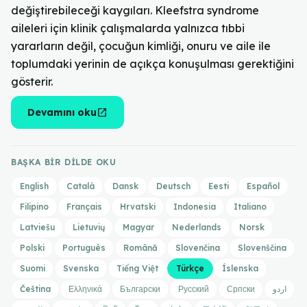
değiştirebileceği kaygıları. Kleefstra syndrome
aileleri için klinik çalışmalarda yalnızca tıbbi
yararların değil, çocuğun kimliği, onuru ve aile ile
toplumdaki yerinin de açıkça konuşulması gerektiğini
gösterir.
open_in_new
Devamını oku
BAŞKA BIR DILDE OKU
English
Català
Dansk
Deutsch
Eesti
Español
Filipino
Français
Hrvatski
Indonesia
Italiano
Latviešu
Lietuvių
Magyar
Nederlands
Norsk
Polski
Português
Română
Slovenčina
Slovenščina
Suomi
Svenska
Tiếng Việt
Türkçe
Íslenska
Čeština
Ελληνικά
Български
Русский
Српски
اردو