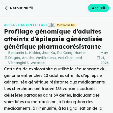
arrow_back
Retour au fil
Accueil
🇬🇧
ARTICLE SCIENTIFIQUE
Mentionne KS
Profilage génomique d’adultes
atteints d’épilepsie généralisée
génétique pharmacorésistante
Benjamin L. Kidder, Jian Xu, Rui Geng, Hunter
May
person
calendar_today
Dlugas, Anusha Vavilikolanu, Wei Chen, and
14,
Vibhangini S. Wasade
2026
Cette étude exploratoire a utilisé le séquençage du
génome entier chez 10 adultes atteints d’épilepsie
généralisée génétique résistante aux médicaments.
Les chercheurs ont trouvé 133 variants codants
délétères partagés dans 69 gènes, indiquant des
voies liées au métabolisme, à l’absorption des
médicaments, à l’immunité, à la signalisation de la