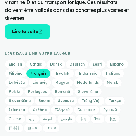
vitamine D et au transport ionique. Ces résultats
doivent être validés dans des cohortes plus vastes et
diverses.
open_in_new
Lire la suite
LIRE DANS UNE AUTRE LANGUE
English
Català
Dansk
Deutsch
Eesti
Español
Filipino
Français
Hrvatski
Indonesia
Italiano
Latviešu
Lietuvių
Magyar
Nederlands
Norsk
Polski
Português
Română
Slovenčina
Slovenščina
Suomi
Svenska
Tiếng Việt
Türkçe
Íslenska
Čeština
Ελληνικά
Български
Русский
Српски
اردو
العربية
فارسی
हिन्दी
ไทย
中文
日本語
한국어
עברית