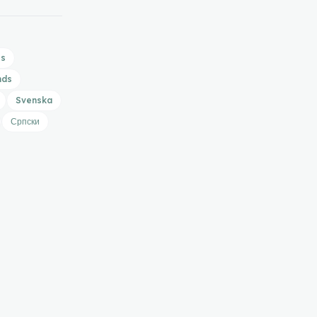
is
nds
Svenska
Српски