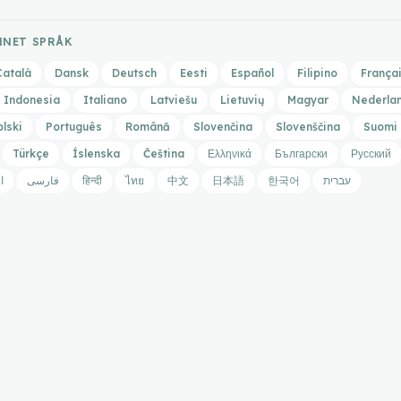
ANNET SPRÅK
Català
Dansk
Deutsch
Eesti
Español
Filipino
França
Indonesia
Italiano
Latviešu
Lietuvių
Magyar
Nederla
olski
Português
Română
Slovenčina
Slovenščina
Suomi
Türkçe
Íslenska
Čeština
Ελληνικά
Български
Русский
ا
فارسی
हिन्दी
ไทย
中文
日本語
한국어
עברית