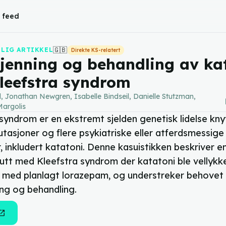
l feed
🇬🇧
LIG ARTIKKEL
Direkte KS-relatert
jenning og behandling av ka
leefstra syndrom
l, Jonathan Newgren, Isabelle Bindseil, Danielle Stutzman,
ca
Margolis
syndrom er en ekstremt sjelden genetisk lidelse knyt
asjoner og flere psykiatriske eller atferdsmessige
 inkludert katatoni. Denne kasuistikken beskriver en
tt med Kleefstra syndrom der katatoni ble vellykk
 med planlagt lorazepam, og understreker behovet 
ing og behandling.
n_in_new