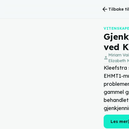
arrow_back
Tilbake ti
VITENSKAPE
Gjenk
ved K
Miriam Vai
person
Elizabeth 
Kleefstra 
EHMT1-mut
problemer,
gammel gu
behandlet
gjenkjenn
ope
Les mer