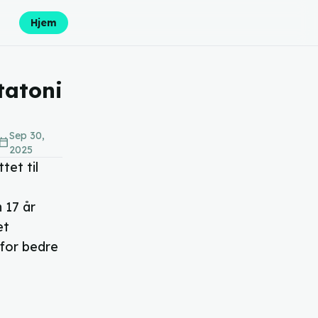
Hjem
tatoni
Sep 30,
lendar_today
2025
tet til
 17 år
et
for bedre