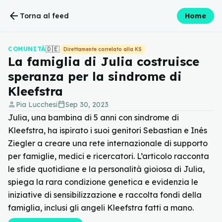
arrow_back
Torna al feed
Home
🇩🇪
COMUNITÀ
Direttamente correlato alla KS
La famiglia di Julia costruisce
speranza per la sindrome di
Kleefstra
person
calendar_today
Pia Lucchesi
Sep 30, 2023
Julia, una bambina di 5 anni con sindrome di
Kleefstra, ha ispirato i suoi genitori Sebastian e Inés
Ziegler a creare una rete internazionale di supporto
per famiglie, medici e ricercatori. L’articolo racconta
le sfide quotidiane e la personalità gioiosa di Julia,
spiega la rara condizione genetica e evidenzia le
iniziative di sensibilizzazione e raccolta fondi della
famiglia, inclusi gli angeli Kleefstra fatti a mano.