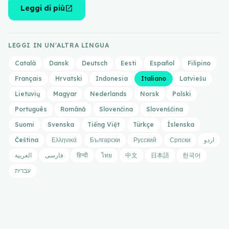
open_in_new
Leggi di più
LEGGI IN UN'ALTRA LINGUA
Català
Dansk
Deutsch
Eesti
Español
Filipino
Français
Hrvatski
Indonesia
Italiano
Latviešu
Lietuvių
Magyar
Nederlands
Norsk
Polski
Português
Română
Slovenčina
Slovenščina
Suomi
Svenska
Tiếng Việt
Türkçe
Íslenska
Čeština
Ελληνικά
Български
Русский
Српски
اردو
العربية
فارسی
हिन्दी
ไทย
中文
日本語
한국어
עברית