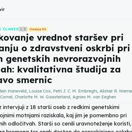
vir
🇬🇧
I ČLANEK
Omenja KS
kovanje vrednot staršev pri
anju o zdravstveni oskrbi pri
h genetskih nevrorazvojnih
ah: kvalitativna študija za
avo smernic
lein Haneveld, Louise Cox, Petri J. C. M. Embregts, Alistair R. Niemei
 Cornel, Charlotte M. W. Gaasterland, Agnies M. van Eeghen
 z intervjuji z 18 starši oseb z redkimi genetskimi
jnimi motnjami raziskala, kaj jim je pomembno pri
ih odločitvah. Starši so cenili uravnoteženje koristi,
ga bremena ter enak dostop do neprekinjene oskrbe