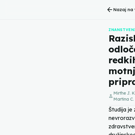
arrow_back
Nazaj na 
ZNANSTVEN
Razis
odloč
redki
motnj
pripr
Mirthe J. K
person
Martina C.
Študija je
nevrorazvo
zdravstven
družinske