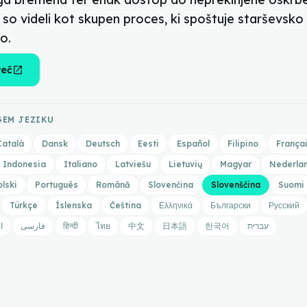
so videli kot skupen proces, ki spoštuje starševsko 
o.
open_in_new
več
GEM JEZIKU
Català
Dansk
Deutsch
Eesti
Español
Filipino
França
Indonesia
Italiano
Latviešu
Lietuvių
Magyar
Nederla
olski
Português
Română
Slovenčina
Slovenščina
Suomi
Türkçe
Íslenska
Čeština
Ελληνικά
Български
Русский
ا
فارسی
हिन्दी
ไทย
中文
日本語
한국어
עברית