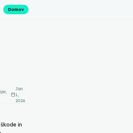
Domov
Jan
jer,
calendar_today
1,
2026
 škode in
.