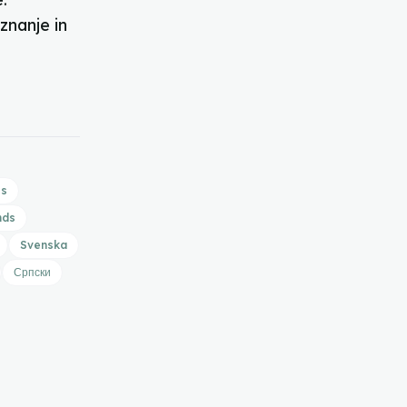
znanje in
is
nds
Svenska
Српски