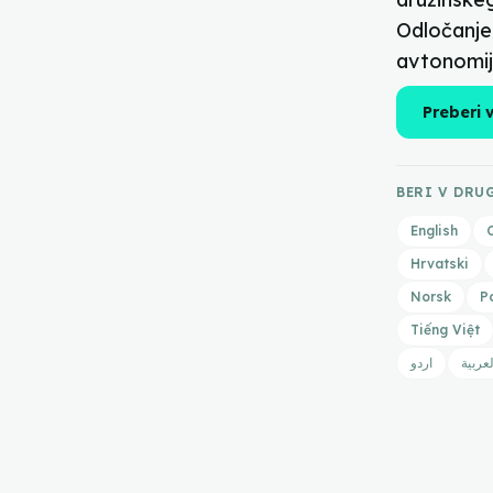
Odločanje 
avtonomij
Preberi 
BERI V DRU
English
Hrvatski
Norsk
P
Tiếng Việt
لعربية
اردو