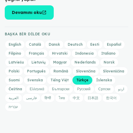
open_in_new
Devamını oku
BAŞKA BIR DILDE OKU
English
Català
Dansk
Deutsch
Eesti
Español
Filipino
Français
Hrvatski
Indonesia
Italiano
Latviešu
Lietuvių
Magyar
Nederlands
Norsk
Polski
Português
Română
Slovenčina
Slovenščina
Suomi
Svenska
Tiếng Việt
Türkçe
Íslenska
Čeština
Ελληνικά
Български
Русский
Српски
اردو
العربية
فارسی
हिन्दी
ไทย
中文
日本語
한국어
עברית