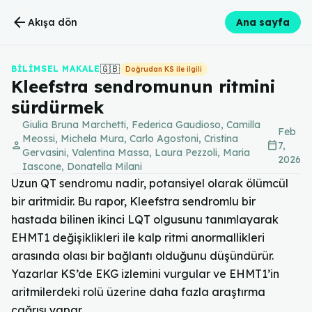
arrow_back
Akışa dön
Ana sayfa
🇬🇧
BILIMSEL MAKALE
Doğrudan KS ile ilgili
Kleefstra sendromunun ritmini
sürdürmek
Giulia Bruna Marchetti, Federica Gaudioso, Camilla
Feb
Meossi, Michela Mura, Carlo Agostoni, Cristina
person
calendar_today
7,
Gervasini, Valentina Massa, Laura Pezzoli, Maria
2026
Iascone, Donatella Milani
Uzun QT sendromu nadir, potansiyel olarak ölümcül
bir aritmidir. Bu rapor, Kleefstra sendromlu bir
hastada bilinen ikinci LQT olgusunu tanımlayarak
EHMT1 değişiklikleri ile kalp ritmi anormallikleri
arasında olası bir bağlantı olduğunu düşündürür.
Yazarlar KS’de EKG izlemini vurgular ve EHMT1’in
aritmilerdeki rolü üzerine daha fazla araştırma
çağrısı yapar.