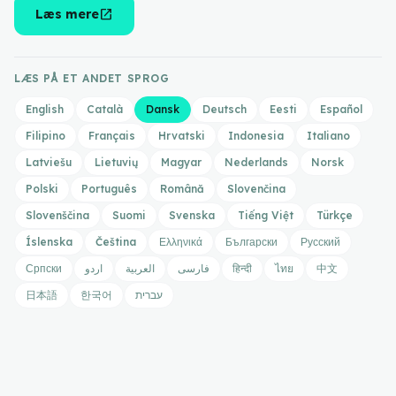
open_in_new
Læs mere
LÆS PÅ ET ANDET SPROG
English
Català
Dansk
Deutsch
Eesti
Español
Filipino
Français
Hrvatski
Indonesia
Italiano
Latviešu
Lietuvių
Magyar
Nederlands
Norsk
Polski
Português
Română
Slovenčina
Slovenščina
Suomi
Svenska
Tiếng Việt
Türkçe
Íslenska
Čeština
Ελληνικά
Български
Русский
Српски
اردو
العربية
فارسی
हिन्दी
ไทย
中文
日本語
한국어
עברית