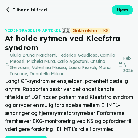
arrow_back
Tilbage til feed
Hjem
🇬🇧
VIDENSKABELIG ARTIKEL
Direkte relateret til KS
At holde rytmen ved Kleefstra
syndrom
Giulia Bruna Marchetti, Federica Gaudioso, Camilla
Feb
Meossi, Michela Mura, Carlo Agostoni, Cristina
person
calendar_today
7,
Gervasini, Valentina Massa, Laura Pezzoli, Maria
2026
Iascone, Donatella Milani
Langt QT-syndrom er en sjælden, potentielt dødelig
arytmi. Rapporten beskriver det andet kendte
tilfælde af LQT hos en patient med Kleefstra syndrom
og antyder en mulig forbindelse mellem EHMT1-
ændringer og hjerterytmeforstyrrelser. Forfatterne
fremhæver EKG-monitorering ved KS og opfordrer til
yderligere forskning i EHMT1’s rolle i arytmier.