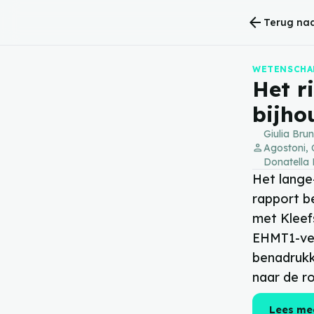
arrow_back
Terug naa
WETENSCHA
Het r
bijho
Giulia Bru
person
Agostoni, 
Donatella 
Het lange
rapport b
met Kleef
EHMT1-ver
benadrukk
naar de ro
Lees me