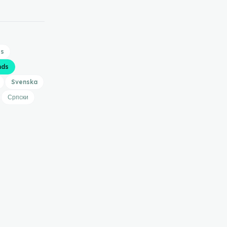
is
nds
Svenska
Српски