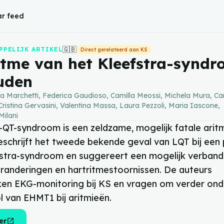
r feed
🇬🇧
PPELIJK ARTIKEL
Direct gerelateerd aan KS
itme van het Kleefstra-synd
uden
na Marchetti, Federica Gaudioso, Camilla Meossi, Michela Mura, Ca
Cristina Gervasini, Valentina Massa, Laura Pezzoli, Maria Iascone,
Milani
-QT-syndroom is een zeldzame, mogelijk fatale aritm
eschrijft het tweede bekende geval van LQT bij een 
stra-syndroom en suggereert een mogelijk verband
anderingen en hartritmestoornissen. De auteurs
en EKG-monitoring bij KS en vragen om verder on
l van EHMT1 bij aritmieën.
open_in_new
er