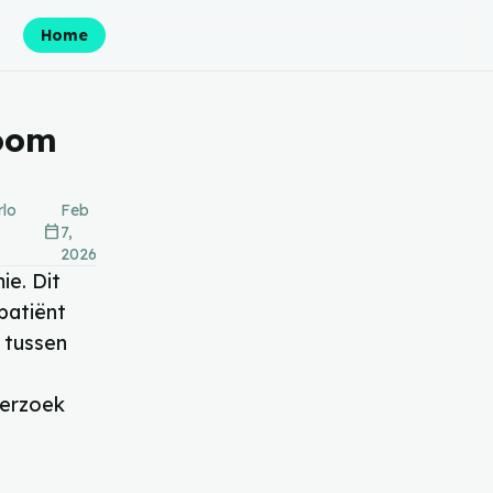
Home
room
rlo
Feb
calendar_today
7,
2026
ie. Dit
patiënt
 tussen
derzoek