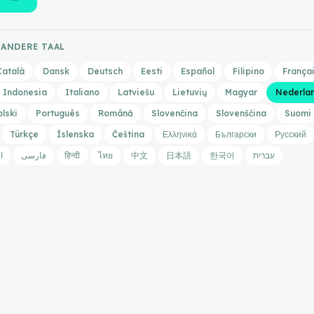
 ANDERE TAAL
Català
Dansk
Deutsch
Eesti
Español
Filipino
França
Indonesia
Italiano
Latviešu
Lietuvių
Magyar
Nederla
olski
Português
Română
Slovenčina
Slovenščina
Suomi
Türkçe
Íslenska
Čeština
Ελληνικά
Български
Русский
ا
فارسی
हिन्दी
ไทย
中文
日本語
한국어
עברית