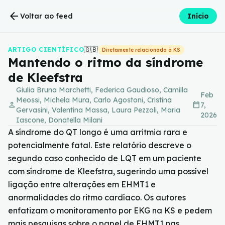
arrow_back
Voltar ao feed
Início
🇬🇧
ARTIGO CIENTÍFICO
Diretamente relacionado à KS
Mantendo o ritmo da síndrome
de Kleefstra
Giulia Bruna Marchetti, Federica Gaudioso, Camilla
Feb
Meossi, Michela Mura, Carlo Agostoni, Cristina
person
calendar_today
7,
Gervasini, Valentina Massa, Laura Pezzoli, Maria
2026
Iascone, Donatella Milani
A síndrome do QT longo é uma arritmia rara e
potencialmente fatal. Este relatório descreve o
segundo caso conhecido de LQT em um paciente
com síndrome de Kleefstra, sugerindo uma possível
ligação entre alterações em EHMT1 e
anormalidades do ritmo cardíaco. Os autores
enfatizam o monitoramento por EKG na KS e pedem
mais pesquisas sobre o papel de EHMT1 nas