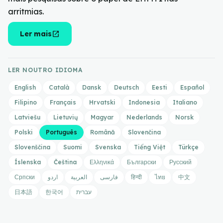
arritmias.
open_in_new
Ler mais
LER NOUTRO IDIOMA
English
Català
Dansk
Deutsch
Eesti
Español
Filipino
Français
Hrvatski
Indonesia
Italiano
Latviešu
Lietuvių
Magyar
Nederlands
Norsk
Polski
Português
Română
Slovenčina
Slovenščina
Suomi
Svenska
Tiếng Việt
Türkçe
Íslenska
Čeština
Ελληνικά
Български
Русский
Српски
اردو
العربية
فارسی
हिन्दी
ไทย
中文
日本語
한국어
עברית