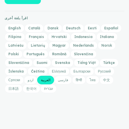
اقرأ بلغة أخرى
English
Català
Dansk
Deutsch
Eesti
Español
Filipino
Français
Hrvatski
Indonesia
Italiano
Latviešu
Lietuvių
Magyar
Nederlands
Norsk
Polski
Português
Română
Slovenčina
Slovenščina
Suomi
Svenska
Tiếng Việt
Türkçe
Íslenska
Čeština
Ελληνικά
Български
Русский
中文
ไทย
हिन्दी
فارسی
العربية
اردو
Српски
עברית
한국어
日本語