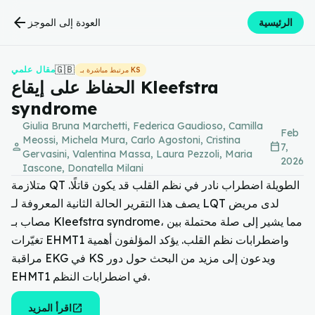
arrow_back
الرئيسية
العودة إلى الموجز
🇬🇧
مقال علمي
مرتبط مباشرة بـ KS
الحفاظ على إيقاع Kleefstra
syndrome
Giulia Bruna Marchetti, Federica Gaudioso, Camilla
Feb
Meossi, Michela Mura, Carlo Agostoni, Cristina
person
calendar_today
7,
Gervasini, Valentina Massa, Laura Pezzoli, Maria
2026
Iascone, Donatella Milani
متلازمة QT الطويلة اضطراب نادر في نظم القلب قد يكون قاتلًا.
يصف هذا التقرير الحالة الثانية المعروفة لـ LQT لدى مريض
مصاب بـ Kleefstra syndrome، مما يشير إلى صلة محتملة بين
تغيّرات EHMT1 واضطرابات نظم القلب. يؤكد المؤلفون أهمية
مراقبة EKG في KS ويدعون إلى مزيد من البحث حول دور
EHMT1 في اضطرابات النظم.
open_in_new
اقرأ المزيد