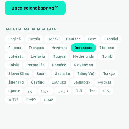
open_in_new
Baca selengkapnya
BACA DALAM BAHASA LAIN
English
Català
Dansk
Deutsch
Eesti
Español
Filipino
Français
Hrvatski
Indonesia
Italiano
Latviešu
Lietuvių
Magyar
Nederlands
Norsk
Polski
Português
Română
Slovenčina
Slovenščina
Suomi
Svenska
Tiếng Việt
Türkçe
Íslenska
Čeština
Ελληνικά
Български
Русский
Српски
اردو
العربية
فارسی
हिन्दी
ไทย
中文
日本語
한국어
עברית