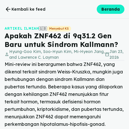
arrow_back
Kembali ke feed
Beranda
🇬🇧
ARTIKEL ILMIAH
Menyebut KS
Apakah ZNF462 di 9q31.2 Gen
Baru untuk Sindrom Kallmann?
Hyung-Goo Kim, Soo-Hyun Kim, Mi-Hyeon Jang,
Jan 23,
person
calendar_today
and Lawrence C. Layman
2026
Mini-review ini berargumen bahwa ZNF462, yang
dikenal terkait sindrom Weiss-Kruszka, mungkin juga
berhubungan dengan sindrom Kallmann dan
pubertas tertunda. Beberapa kasus yang dilaporkan
dengan kehilangan ZNF462 menunjukkan fitur
terkait hormon, termasuk defisiensi hormon
pertumbuhan, kriptorkidisme, dan pubertas tertunda,
menunjukkan ZNF462 dapat memengaruhi
perkembangan hipotalamus-hipofisis-gonad.