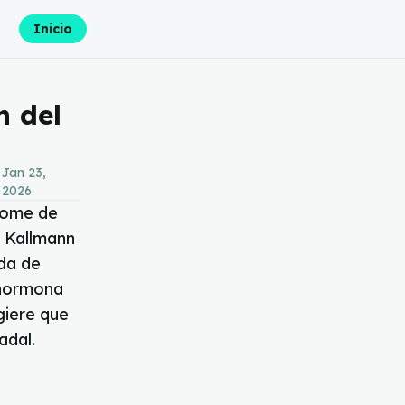
Inicio
n del
Jan 23,
day
2026
drome de
e Kallmann
ida de
 hormona
giere que
adal.