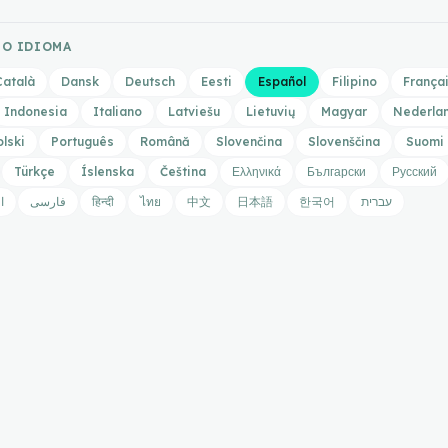
RO IDIOMA
Català
Dansk
Deutsch
Eesti
Español
Filipino
França
Indonesia
Italiano
Latviešu
Lietuvių
Magyar
Nederla
olski
Português
Română
Slovenčina
Slovenščina
Suomi
Türkçe
Íslenska
Čeština
Ελληνικά
Български
Русский
ا
فارسی
हिन्दी
ไทย
中文
日本語
한국어
עברית