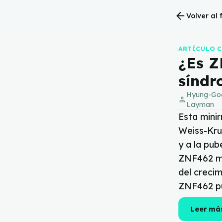
arrow_back
Volver al
ARTÍCULO 
¿Es Z
síndr
Hyung-Goo
person
Layman
Esta mini
Weiss-Kru
y a la pu
ZNF462 mo
del crecim
ZNF462 pu
Leer má