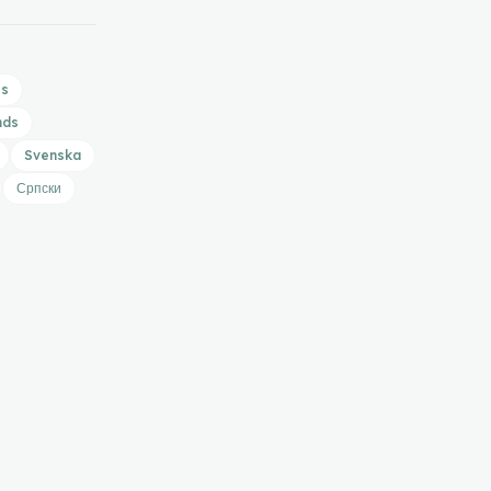
is
nds
Svenska
Српски