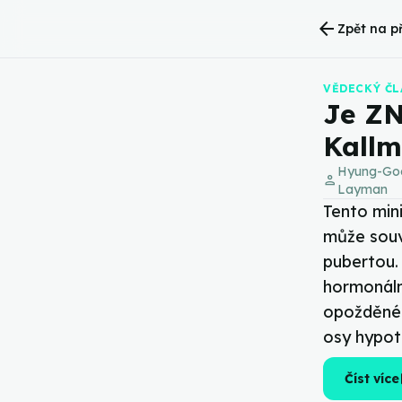
arrow_back
Zpět na p
VĚDECKÝ Č
Je ZN
Kall
Hyung-Goo
person
Layman
Tento min
může sou
pubertou.
hormonáln
opožděné 
osy hypo
op
Číst více