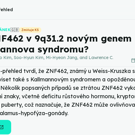
řehled
🇬🇧
LÁNEK
Zmiňuje KS
F462 v 9q31.2 novým genem
mannova syndromu?
 Kim, Soo-Hyun Kim, Mi-Hyeon Jang, and Lawrence C.
calendar_to
i-přehled tvrdí, že ZNF462, známý u Weiss-Kruszka 
viset také s Kallmannovým syndromem a opožděno
 Několik popsaných případů se ztrátou ZNF462 vyk
í znaky, včetně deficitu růstového hormonu, krypto
puberty, což naznačuje, že ZNF462 může ovlivňova
talamus–hypofýza–gonády.
en_in_new