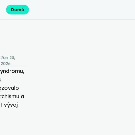
Domů
Jan 23,
day
2026
syndromu,
u
azovalo
rchismu a
t vývoj