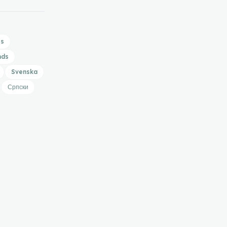
is
nds
Svenska
Српски