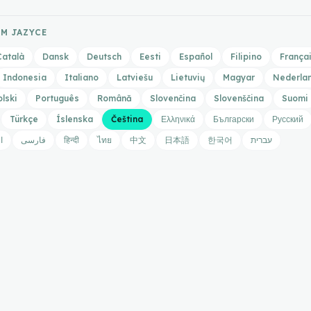
ÉM JAZYCE
Català
Dansk
Deutsch
Eesti
Español
Filipino
França
Indonesia
Italiano
Latviešu
Lietuvių
Magyar
Nederla
olski
Português
Română
Slovenčina
Slovenščina
Suomi
Türkçe
Íslenska
Čeština
Ελληνικά
Български
Русский
ا
فارسی
हिन्दी
ไทย
中文
日本語
한국어
עברית