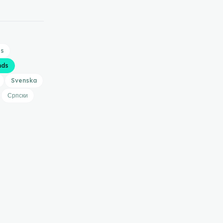
is
nds
Svenska
Српски