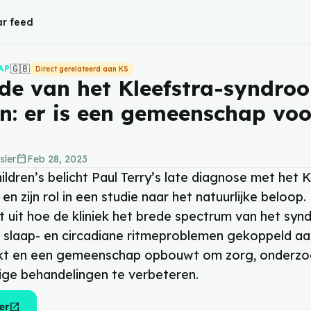
r feed
🇬🇧
AP
Direct gerelateerd aan KS
de van het Kleefstra-syndro
n: er is een gemeenschap voo
calendar_today
sler
Feb 28, 2023
ldren’s belicht Paul Terry’s late diagnose met het K
n zijn rol in een studie naar het natuurlijke beloop.
gt uit hoe de kliniek het brede spectrum van het sy
t, slaap- en circadiane ritmeproblemen gekoppeld 
kt en een gemeenschap opbouwt om zorg, onderzo
ge behandelingen te verbeteren.
open_in_new
er