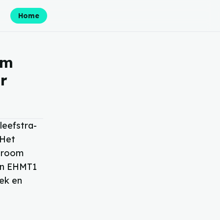
Home
om
r
leefstra-
 Het
ndroom
aan EHMT1
ek en