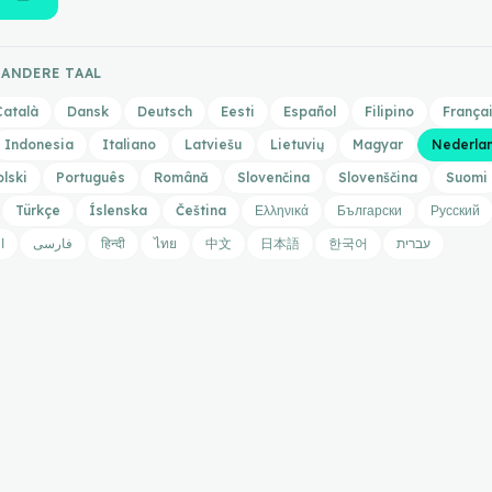
 ANDERE TAAL
Català
Dansk
Deutsch
Eesti
Español
Filipino
França
Indonesia
Italiano
Latviešu
Lietuvių
Magyar
Nederla
olski
Português
Română
Slovenčina
Slovenščina
Suomi
Türkçe
Íslenska
Čeština
Ελληνικά
Български
Русский
ا
فارسی
हिन्दी
ไทย
中文
日本語
한국어
עברית