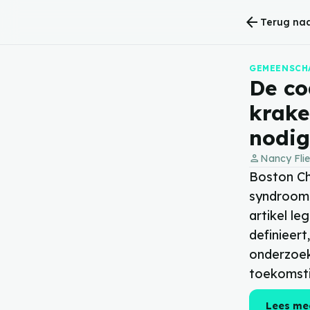
arrow_back
Terug naa
GEMEENSCH
De co
krake
nodig
person
Nancy Flie
Boston Chi
syndroom e
artikel le
definieer
onderzoe
toekomsti
Lees me