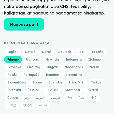
nakatuon sa paghahatid sa CNS, feasibility,
kaligtasan, at pagbuo ng paggamot sa hinaharap.
open_in_new
Magbasa pa
BASAHIN SA IBANG WIKA
English
Català
Dansk
Deutsch
Eesti
Español
Filipino
Français
Hrvatski
Indonesia
Italiano
Latviešu
Lietuvių
Magyar
Nederlands
Norsk
Polski
Português
Română
Slovenčina
Slovenščina
Suomi
Svenska
Tiếng Việt
Türkçe
Íslenska
Čeština
Ελληνικά
Български
Русский
Српски
اردو
العربية
فارسی
हिन्दी
ไทย
中文
日本語
한국어
עברית