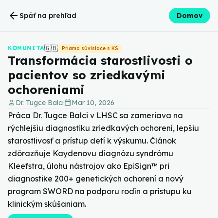
arrow_back
Späť na prehľad
Domov
🇬🇧
KOMUNITA
Priamo súvisiace s KS
Transformácia starostlivosti o
pacientov so zriedkavými
ochoreniami
person
calendar_today
Dr. Tugce Balci
Mar 10, 2026
Práca Dr. Tugce Balci v LHSC sa zameriava na
rýchlejšiu diagnostiku zriedkavých ochorení, lepšiu
starostlivosť a prístup detí k výskumu. Článok
zdôrazňuje Kaydenovu diagnózu syndrómu
Kleefstra, úlohu nástrojov ako EpiSign™ pri
diagnostike 200+ genetických ochorení a nový
program SWORD na podporu rodín a prístupu ku
klinickým skúšaniam.