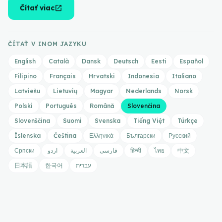
open_in_new
Čítať viac
ČÍTAŤ V INOM JAZYKU
English
Català
Dansk
Deutsch
Eesti
Español
Filipino
Français
Hrvatski
Indonesia
Italiano
Latviešu
Lietuvių
Magyar
Nederlands
Norsk
Polski
Português
Română
Slovenčina
Slovenščina
Suomi
Svenska
Tiếng Việt
Türkçe
Íslenska
Čeština
Ελληνικά
Български
Русский
Српски
اردو
العربية
فارسی
हिन्दी
ไทย
中文
日本語
한국어
עברית