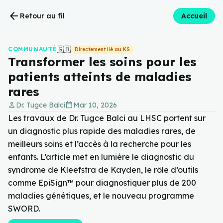
arrow_back
Retour au fil
Accueil
🇬🇧
COMMUNAUTÉ
Directement lié au KS
Transformer les soins pour les
patients atteints de maladies
rares
person
calendar_today
Dr. Tugce Balci
Mar 10, 2026
Les travaux de Dr. Tugce Balci au LHSC portent sur
un diagnostic plus rapide des maladies rares, de
meilleurs soins et l’accès à la recherche pour les
enfants. L’article met en lumière le diagnostic du
syndrome de Kleefstra de Kayden, le rôle d’outils
comme EpiSign™ pour diagnostiquer plus de 200
maladies génétiques, et le nouveau programme
SWORD.