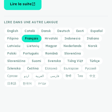
open_in_new
Lire la suite
LIRE DANS UNE AUTRE LANGUE
English
Català
Dansk
Deutsch
Eesti
Español
Filipino
Français
Hrvatski
Indonesia
Italiano
Latviešu
Lietuvių
Magyar
Nederlands
Norsk
Polski
Português
Română
Slovenčina
Slovenščina
Suomi
Svenska
Tiếng Việt
Türkçe
Íslenska
Čeština
Ελληνικά
Български
Русский
Српски
اردو
العربية
فارسی
हिन्दी
ไทย
中文
日本語
한국어
עברית