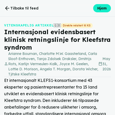
arrow_back
Tilbake til feed
Hjem
🇬🇧
VITENSKAPELIG ARTIKKEL
Direkte relatert til KS
Internasjonal evidensbasert
klinisk retningslinje for Kleefstra
syndrom
Arianne Bouman, Charlotte M.W. Gaasterland, Carla
Sloof-Enthoven, Tanja Zdolsek Draksler, Dmitrijs
May
person
calendar_today
Rots, Karlijn Vermeulen-Kalk, Joyce M. Geelen,
31,
Lottie D. Morison, Angela T. Morgan, Dorota Wicher,
2026
Tjitske Kleefstra
Et internasjonalt KLEFS1-konsortium med 43
eksperter og pasientrepresentanter fra 15 land
utviklet en evidensbasert klinisk retningslinje for
Kleefstra syndrom. Den inkluderer 66 tilpassede
anbefalinger for å redusere ulikheter i omsorg,
forbedre utfall, standardisere internasjonal omsorg