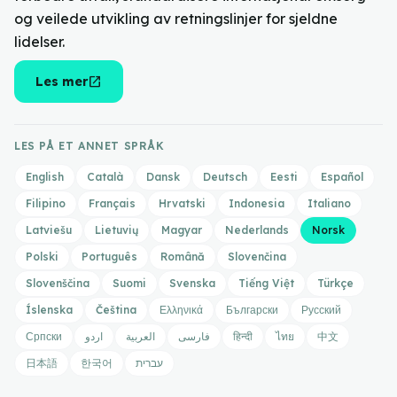
og veilede utvikling av retningslinjer for sjeldne
lidelser.
open_in_new
Les mer
LES PÅ ET ANNET SPRÅK
English
Català
Dansk
Deutsch
Eesti
Español
Filipino
Français
Hrvatski
Indonesia
Italiano
Latviešu
Lietuvių
Magyar
Nederlands
Norsk
Polski
Português
Română
Slovenčina
Slovenščina
Suomi
Svenska
Tiếng Việt
Türkçe
Íslenska
Čeština
Ελληνικά
Български
Русский
Српски
اردو
العربية
فارسی
हिन्दी
ไทย
中文
日本語
한국어
עברית