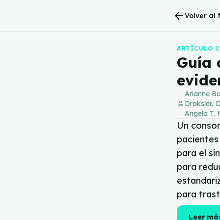
arrow_back
Volver al
ARTÍCULO 
Guía 
evide
Arianne Bo
person
Draksler, 
Angela T. 
Un consor
pacientes 
para el s
para reduc
estandariz
para trast
Leer má