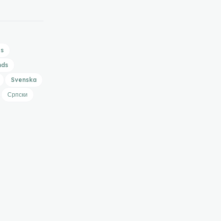
is
nds
Svenska
Српски