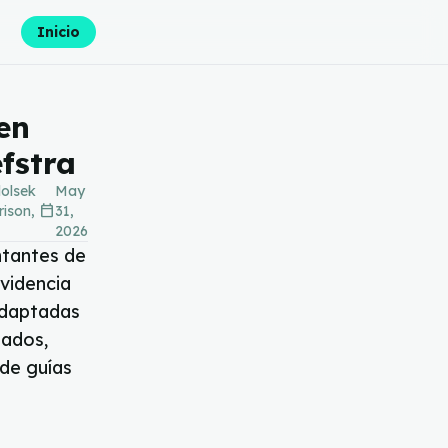
Inicio
en
fstra
dolsek
May
calendar_today
rison,
31,
2026
ntantes de
evidencia
adaptadas
tados,
 de guías