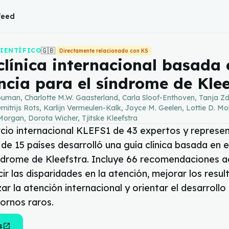
 feed
🇬🇧
CIENTÍFICO
Directamente relacionado con KS
clínica internacional basada 
ncia para el síndrome de Klee
uman, Charlotte M.W. Gaasterland, Carla Sloof-Enthoven, Tanja Z
Dmitrijs Rots, Karlijn Vermeulen-Kalk, Joyce M. Geelen, Lottie D. Mo
Morgan, Dorota Wicher, Tjitske Kleefstra
cio internacional KLEFS1 de 43 expertos y represe
de 15 países desarrolló una guía clínica basada en 
índrome de Kleefstra. Incluye 66 recomendaciones 
ir las disparidades en la atención, mejorar los resul
ar la atención internacional y orientar el desarrollo
ornos raros.
open_in_new
s