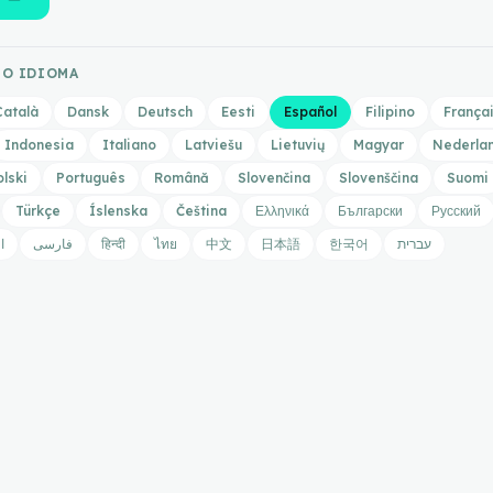
RO IDIOMA
Català
Dansk
Deutsch
Eesti
Español
Filipino
França
Indonesia
Italiano
Latviešu
Lietuvių
Magyar
Nederla
olski
Português
Română
Slovenčina
Slovenščina
Suomi
Türkçe
Íslenska
Čeština
Ελληνικά
Български
Русский
ا
فارسی
हिन्दी
ไทย
中文
日本語
한국어
עברית