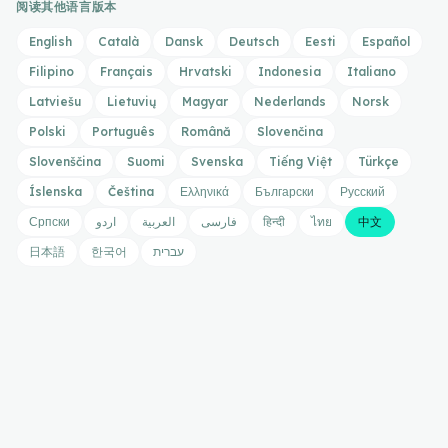
阅读其他语言版本
English
Català
Dansk
Deutsch
Eesti
Español
Filipino
Français
Hrvatski
Indonesia
Italiano
Latviešu
Lietuvių
Magyar
Nederlands
Norsk
Polski
Português
Română
Slovenčina
Slovenščina
Suomi
Svenska
Tiếng Việt
Türkçe
Íslenska
Čeština
Ελληνικά
Български
Русский
Српски
اردو
العربية
فارسی
हिन्दी
ไทย
中文
日本語
한국어
עברית