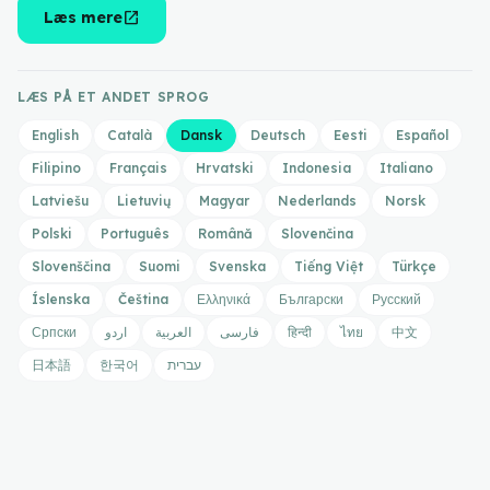
open_in_new
Læs mere
LÆS PÅ ET ANDET SPROG
English
Català
Dansk
Deutsch
Eesti
Español
Filipino
Français
Hrvatski
Indonesia
Italiano
Latviešu
Lietuvių
Magyar
Nederlands
Norsk
Polski
Português
Română
Slovenčina
Slovenščina
Suomi
Svenska
Tiếng Việt
Türkçe
Íslenska
Čeština
Ελληνικά
Български
Русский
Српски
اردو
العربية
فارسی
हिन्दी
ไทย
中文
日本語
한국어
עברית