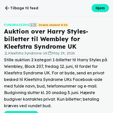
arrow_back
Tilbage til feed
Hjem
🇬🇧
FUNDRAISING
Direkte relateret til KS
Auktion over Harry Styles-
billetter til Wembley for
Kleefstra Syndrome UK
person
calendar_today
Kleefstra Syndrome UK
May 29, 2026
Stille auktion: 2 kategori 1-billetter til Harry Styles på
Wembley, Block 207, fredag 12. juni, til fordel for
Kleefstra Syndrome UK. For at byde, send en privat
besked til Kleefstra Syndrome UKs Facebook-side
med fulde navn, bud, telefonnummer og e-mail.
Budgivning slutter kl. 20 onsdag 3. juni. Højeste
budgiver kontaktes privat. Kun billetter; betaling
kræves ved vundet bud.