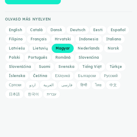
OLVASD MÁS NYELVEN
English
Català
Dansk
Deutsch
Eesti
Español
Filipino
Français
Hrvatski
Indonesia
Italiano
Latviešu
Lietuvių
Magyar
Nederlands
Norsk
Polski
Português
Română
Slovenčina
Slovenščina
Suomi
Svenska
Tiếng Việt
Türkçe
Íslenska
Čeština
Ελληνικά
Български
Русский
Српски
اردو
العربية
فارسی
हिन्दी
ไทย
中文
日本語
한국어
עברית