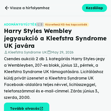
arrow_back
Vissza a hírfolyamhoz
Kezdőlap
🇬🇧
ADOMÁNYGYŰJTÉS
Közvetlenül KS-hez kapcsolódik
Harry Styles Wembley
jegyaukció a Kleefstra Syndrome
UK javára
person
calendar_today
Kleefstra Syndrome UK
May 29, 2026
Csendes aukció: 2 db 1. kategóriás Harry Styles-jegy
a Wembleyben, 207-es blokk, június 12., péntek, a
Kleefstra Syndrome UK támogatására. Licitáláshoz
küldj privát üzenetet a Kleefstra Syndrome UK
Facebook-oldalára teljes névvel, licitösszeggel,
telefonszámmal és e-mail-címmel. Zárás: június 3.,
szerda, 20:00.
open_in_new
Tovább olvasás