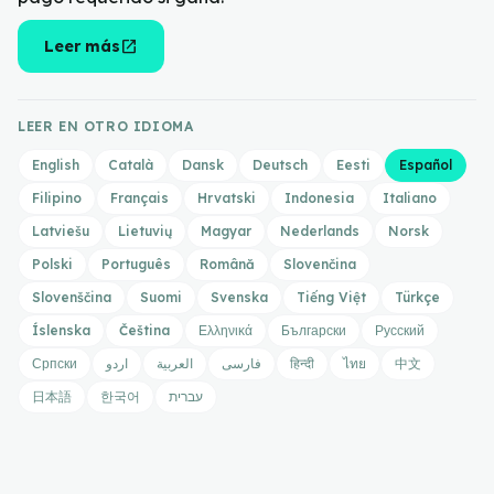
open_in_new
Leer más
LEER EN OTRO IDIOMA
English
Català
Dansk
Deutsch
Eesti
Español
Filipino
Français
Hrvatski
Indonesia
Italiano
Latviešu
Lietuvių
Magyar
Nederlands
Norsk
Polski
Português
Română
Slovenčina
Slovenščina
Suomi
Svenska
Tiếng Việt
Türkçe
Íslenska
Čeština
Ελληνικά
Български
Русский
Српски
اردو
العربية
فارسی
हिन्दी
ไทย
中文
日本語
한국어
עברית