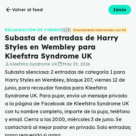
arrow_back
Volver al feed
Inicio
🇬🇧
RECAUDACIÓN DE FONDOS
Directamente relacionado con KS
Subasta de entradas de Harry
Styles en Wembley para
Kleefstra Syndrome UK
person
calendar_today
Kleefstra Syndrome UK
May 29, 2026
Subasta silenciosa: 2 entradas de categoría 1 para
Harry Styles en Wembley, bloque 207, viernes 12 de
junio, para recaudar fondos para Kleefstra
Syndrome UK. Para pujar, envía un mensaje privado
a la página de Facebook de Kleefstra Syndrome UK
con tu nombre completo, importe de la puja, teléfono
y email. Cierra a las 20:00, miércoles 3 de junio. Se
contactará al mejor postor en privado. Solo entradas;
pago requerido si gana.