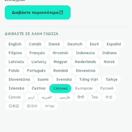
open_in_new
Διαβάστε περισσότερα
ΔΙΑΒΆΣΤΕ ΣΕ ΆΛΛΗ ΓΛΏΣΣΑ
English
Català
Dansk
Deutsch
Eesti
Español
Filipino
Français
Hrvatski
Indonesia
Italiano
Latviešu
Lietuvių
Magyar
Nederlands
Norsk
Polski
Português
Română
Slovenčina
Slovenščina
Suomi
Svenska
Tiếng Việt
Türkçe
Íslenska
Čeština
Ελληνικά
Български
Русский
Српски
اردو
العربية
فارسی
हिन्दी
ไทย
中文
日本語
한국어
עברית