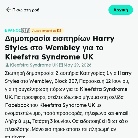
arrow_back
Πίσω στη ροή
Αρχική
🇬🇧
ΈΡΑΝΟΣ
Άμεσα σχετικό με KS
Δημοπρασία εισιτηρίων Harry
Styles στο Wembley για το
Kleefstra Syndrome UK
person
calendar_today
Kleefstra Syndrome UK
May 29, 2026
Σιωπηρή δημοπρασία: 2 εισιτήρια Κατηγορίας 1 για Harry
Styles στο Wembley, Block 207, Παρασκευή 12 Ιουνίου,
για τη συγκέντρωση πόρων για το Kleefstra Syndrome
UK. Για προσφορά, στείλτε ιδιωτικό μήνυμα στη σελίδα
Facebook του Kleefstra Syndrome UK με
ονοματεπώνυμο, ποσό προσφοράς, τηλέφωνο και email.
Λήξη: 8 μ.μ., Τετάρτη 3 Ιουνίου. Θα ειδοποιηθεί ιδιωτικά ο
πλειοδότης. Μόνο εισιτήρια· απαιτείται πληρωμή αν
επιτύχετε.