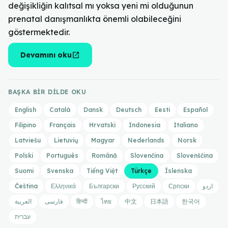
değişikliğin kalıtsal mı yoksa yeni mi olduğunun
prenatal danışmanlıkta önemli olabileceğini
göstermektedir.
open_in_new
Devamını oku
BAŞKA BIR DILDE OKU
English
Català
Dansk
Deutsch
Eesti
Español
Filipino
Français
Hrvatski
Indonesia
Italiano
Latviešu
Lietuvių
Magyar
Nederlands
Norsk
Polski
Português
Română
Slovenčina
Slovenščina
Suomi
Svenska
Tiếng Việt
Türkçe
Íslenska
Čeština
Ελληνικά
Български
Русский
Српски
اردو
العربية
فارسی
हिन्दी
ไทย
中文
日本語
한국어
עברית