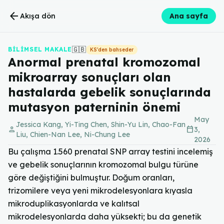
arrow_back
Akışa dön
Ana sayfa
🇬🇧
BILIMSEL MAKALE
KS'den bahseder
Anormal prenatal kromozomal
mikroarray sonuçları olan
hastalarda gebelik sonuçlarında
mutasyon paterninin önemi
May
Jessica Kang, Yi-Ting Chen, Shin-Yu Lin, Chao-Fan
person
calendar_today
3,
Liu, Chien-Nan Lee, Ni-Chung Lee
2026
Bu çalışma 1.560 prenatal SNP array testini incelemiş
ve gebelik sonuçlarının kromozomal bulgu türüne
göre değiştiğini bulmuştur. Doğum oranları,
trizomilere veya yeni mikrodelesyonlara kıyasla
mikroduplikasyonlarda ve kalıtsal
mikrodelesyonlarda daha yüksekti; bu da genetik