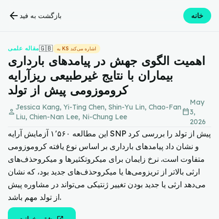
arrow_back
خانه
بازگشت به فید
🇬🇧
مقاله علمی
به KS اشاره می‌کند
اهمیت الگوی جهش در پیامدهای بارداری
بیماران با نتایج غیرطبیعی ریزآرایه
کروموزومی پیش از تولد
May
Jessica Kang, Yi-Ting Chen, Shin-Yu Lin, Chao-Fan
person
calendar_today
3,
Liu, Chien-Nan Lee, Ni-Chung Lee
2026
این مطالعه ۱٬۵۶۰ آزمایش آرایه SNP پیش از تولد را بررسی کرد
و نشان داد پیامدهای بارداری بر اساس نوع یافته کروموزومی
متفاوت است. نرخ زایمان برای میکروتکثیرها و میکروحذف‌های
ارثی بالاتر از تریزومی‌ها یا میکروحذف‌های جدید بود، که نشان
می‌دهد ارثی یا جدید بودن تغییر ژنتیکی می‌تواند در مشاوره پیش
از تولد مهم باشد.