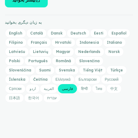
open_in_new
بیشتر بخوانید
به زبان دیگری بخوانید
English
Català
Dansk
Deutsch
Eesti
Español
Filipino
Français
Hrvatski
Indonesia
Italiano
Latviešu
Lietuvių
Magyar
Nederlands
Norsk
Polski
Português
Română
Slovenčina
Slovenščina
Suomi
Svenska
Tiếng Việt
Türkçe
Íslenska
Čeština
Ελληνικά
Български
Русский
中文
ไทย
हिन्दी
فارسی
العربية
اردو
Српски
עברית
한국어
日本語