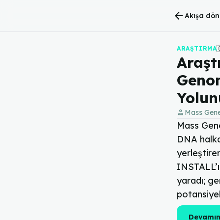
arrow_back
Akışa dön
ARAŞTIRMA
Araşt
Genom
Yolun
person
Mass Gene
Mass Gener
DNA halkal
yerleştire
INSTALL’ı 
yaradı; ge
potansiyel
Devamın