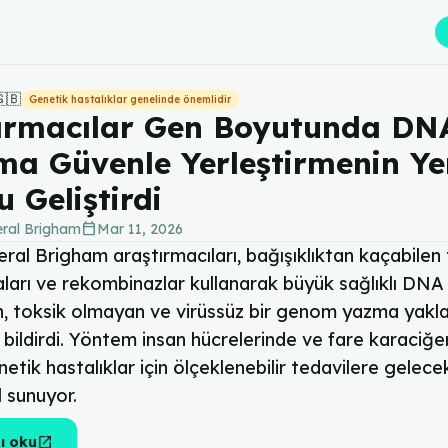
🇬🇧
Genetik hastalıklar genelinde önemlidir
ırmacılar Gen Boyutunda DNA
a Güvenle Yerleştirmenin Yen
u Geliştirdi
calendar_today
ral Brigham
Mar 11, 2026
al Brigham araştırmacıları, bağışıklıktan kaçabilen te
arı ve rekombinazlar kullanarak büyük sağlıklı DNA d
n, toksik olmayan ve virüssüz bir genom yazma yakla
bildirdi. Yöntem insan hücrelerinde ve fare karaciğe
netik hastalıklar için ölçeklenebilir tedavilere gelece
 sunuyor.
open_in_new
ı oku