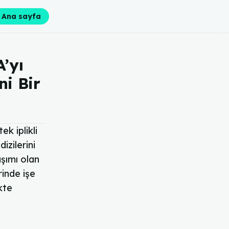
Ana sayfa
’yı
i Bir
k iplikli
izilerini
şımı olan
rinde işe
kte