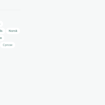
s
ds
Norsk
a
Српски