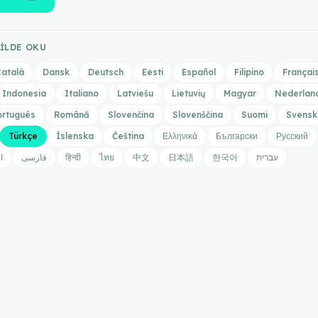
DILDE OKU
atalà
Dansk
Deutsch
Eesti
Español
Filipino
Françai
Indonesia
Italiano
Latviešu
Lietuvių
Magyar
Nederlan
ortuguês
Română
Slovenčina
Slovenščina
Suomi
Svensk
Türkçe
Íslenska
Čeština
Ελληνικά
Български
Русский
ا
فارسی
हिन्दी
ไทย
中文
日本語
한국어
עברית