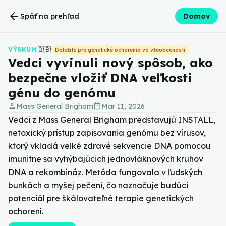
arrow_back
Späť na prehľad
Domov
🇬🇧
VÝSKUM
Dôležité pre genetické ochorenia vo všeobecnosti
Vedci vyvinuli nový spôsob, ako
bezpečne vložiť DNA veľkosti
génu do genómu
person
calendar_today
Mass General Brigham
Mar 11, 2026
Vedci z Mass General Brigham predstavujú INSTALL,
netoxický prístup zapisovania genómu bez vírusov,
ktorý vkladá veľké zdravé sekvencie DNA pomocou
imunitne sa vyhýbajúcich jednovláknových kruhov
DNA a rekombináz. Metóda fungovala v ľudských
bunkách a myšej pečeni, čo naznačuje budúci
potenciál pre škálovateľné terapie genetických
ochorení.