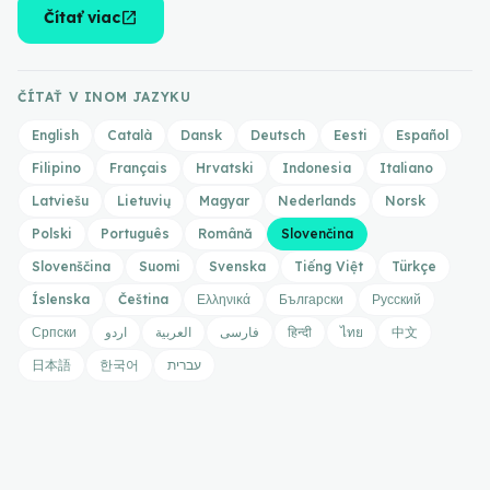
open_in_new
Čítať viac
ČÍTAŤ V INOM JAZYKU
English
Català
Dansk
Deutsch
Eesti
Español
Filipino
Français
Hrvatski
Indonesia
Italiano
Latviešu
Lietuvių
Magyar
Nederlands
Norsk
Polski
Português
Română
Slovenčina
Slovenščina
Suomi
Svenska
Tiếng Việt
Türkçe
Íslenska
Čeština
Ελληνικά
Български
Русский
Српски
اردو
العربية
فارسی
हिन्दी
ไทย
中文
日本語
한국어
עברית